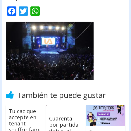
F
T
W
ac
w
h
e
itt
at
b
er
s
o
A
o
p
k
p
También te puede gustar
Tu cacique
accepte en
Cuarenta
tenant
por partida
souffrir faire
doble, el