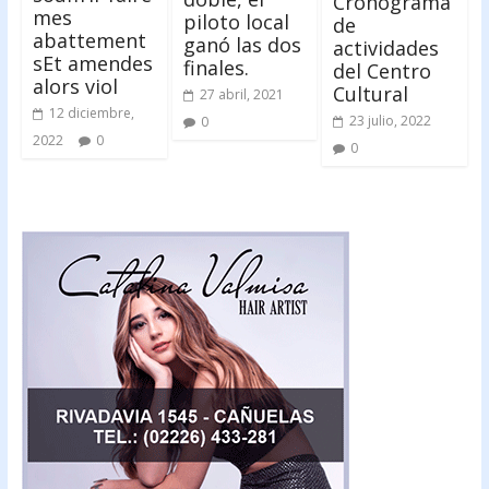
Cronograma
mes
piloto local
de
abattement
ganó las dos
actividades
sEt amendes
finales.
del Centro
alors viol
Cultural
27 abril, 2021
12 diciembre,
23 julio, 2022
0
2022
0
0