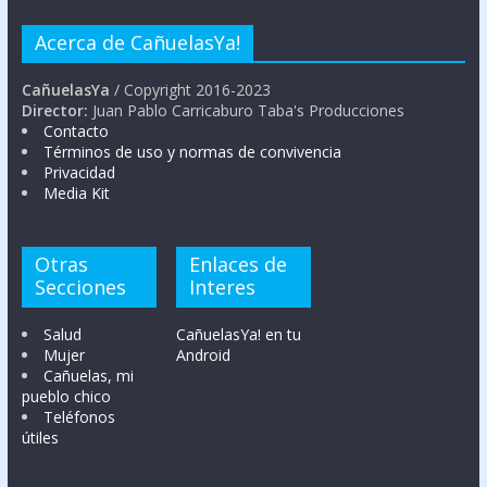
Acerca de CañuelasYa!
CañuelasYa
/ Copyright 2016-2023
Director:
Juan Pablo Carricaburo Taba's Producciones
Contacto
Términos de uso y normas de convivencia
Privacidad
Media Kit
Otras
Enlaces de
Secciones
Interes
Salud
CañuelasYa! en tu
Mujer
Android
Cañuelas, mi
pueblo chico
Teléfonos
útiles