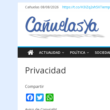
Cañuelas 08/08/2026
https://t.co/H3IZq2vh5X
Tiemp
ACTUALIDAD
POLÍTICA
SOCIEDA
Privacidad
Compartir
F
T
W
ac
w
h
Aviso de Copyright