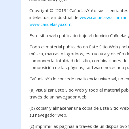
e
itt
at
b
er
s
Copyright © “2013″ CañuelasYa! o sus licenciante
intelectual e industrial de
www.canuelasya.com.ar
;
o
A
www.cañuelasya.com
.
o
p
Este sitio web publicado bajo el dominio Cañuelas
k
p
Todo el material publicado en Este Sitio Web (inclu
música, marcas o logotipos, estructura y diseño d
componen la totalidad del sitio, combinaciones de
composición de las páginas, software necesario pa
CañuelasYa le concede una licencia universal, no e
(a) visualizar Este Sitio Web y todo el material pu
través de un navegador web.
(b) copiar y almacenar una copia de Este Sitio Web
su navegador web.
(c) imprimir las páginas a través de un dispositivo