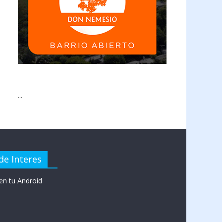
...
de Interes
en tu Android