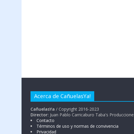
Acerca de CañuelasYa!
CañuelasYa
/ Copyright 2016-2023
Director:
Juan Pablo Carricaburo Taba's Produccione
Contacto
Términos de uso y normas de convivencia
Privacidad