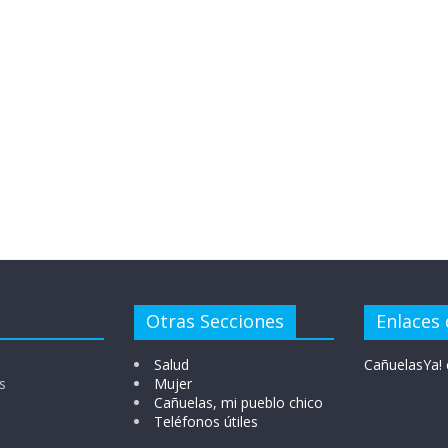
Otras Secciones
Enlaces 
Salud
CañuelasYa! 
s
Mujer
Cañuelas, mi pueblo chico
Teléfonos útiles