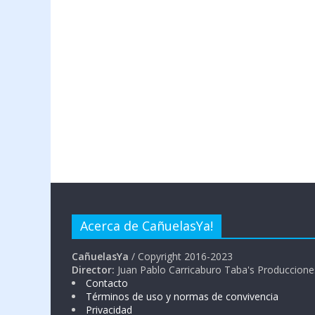
Acerca de CañuelasYa!
CañuelasYa
/ Copyright 2016-2023
Director:
Juan Pablo Carricaburo Taba's Produccione
Contacto
Términos de uso y normas de convivencia
Privacidad