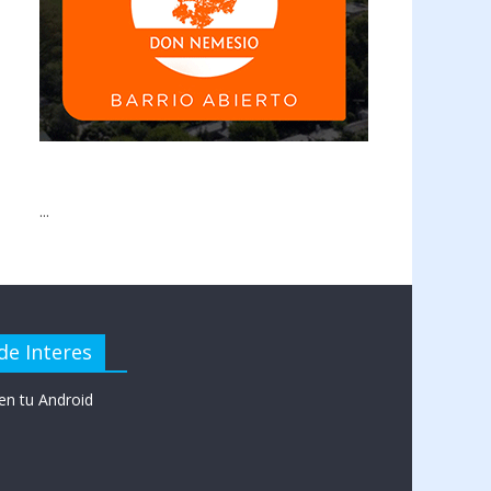
...
de Interes
en tu Android