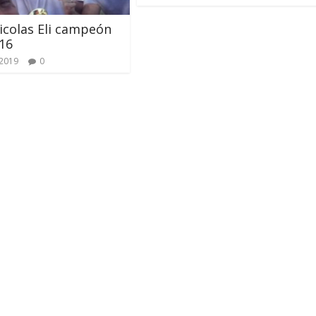
icolas Eli campeón
16
 2019
0