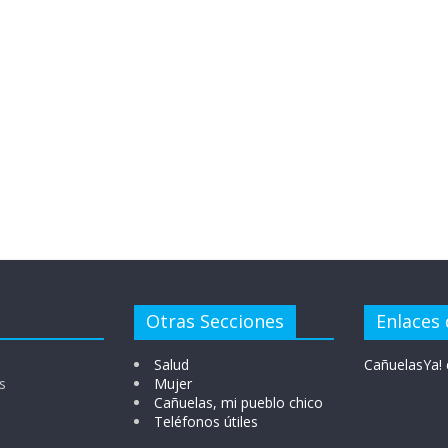
Otras Secciones
Enlaces 
Salud
CañuelasYa! 
s
Mujer
Cañuelas, mi pueblo chico
Teléfonos útiles