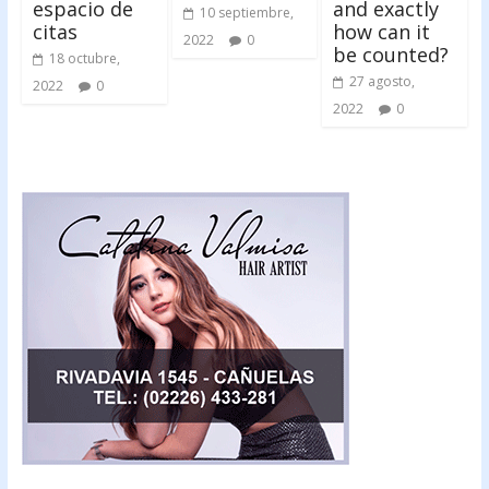
espacio de
and exactly
10 septiembre,
citas
how can it
2022
0
be counted?
18 octubre,
27 agosto,
2022
0
2022
0