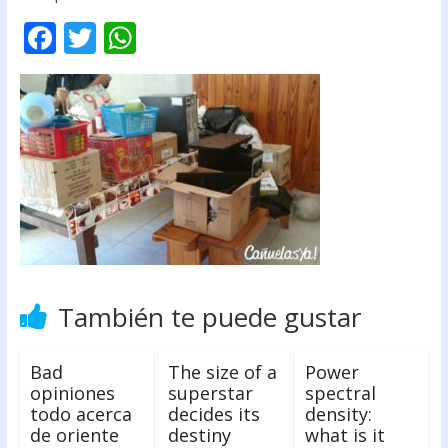
F
T
W
ac
w
h
e
itt
at
b
er
s
o
A
o
p
k
p
También te puede gustar
Bad
The size of a
Power
opiniones
superstar
spectral
todo acerca
decides its
density:
de oriente
destiny
what is it