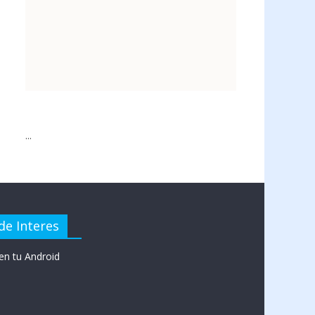
...
de Interes
en tu Android