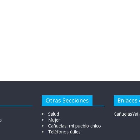
Otras Secciones
Enlaces 
Salud
CañuelasYa! 
s
Mujer
Cañuelas, mi pueblo chico
Teléfonos útiles