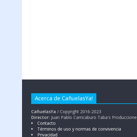
Acerca de CañuelasYa!
CañuelasYa
/ Copyright 2016-2023
Director:
Juan Pablo Carricaburo Taba's Produccione
Contacto
Términos de uso y normas de convivencia
Privacidad