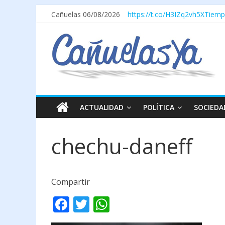
Cañuelas 06/08/2026
https://t.co/H3IZq2vh5X
Tiemp
ACTUALIDAD
POLÍTICA
SOCIEDA
chechu-daneff
Compartir
F
T
W
ac
w
h