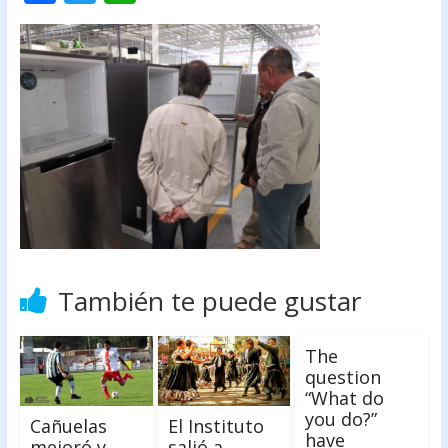
ac
w
h
e
itt
at
b
er
s
o
A
o
p
k
p
También te puede gustar
The
question
“What do
you do?”
Cañuelas
El Instituto
have
mejoró y
salió a