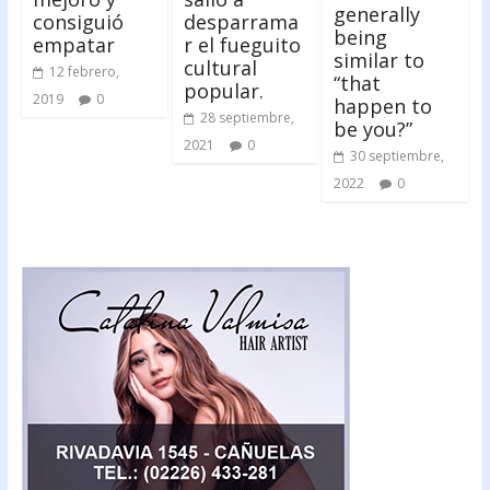
generally
consiguió
desparrama
being
empatar
r el fueguito
similar to
cultural
12 febrero,
“that
popular.
2019
0
happen to
28 septiembre,
be you?”
2021
0
30 septiembre,
2022
0