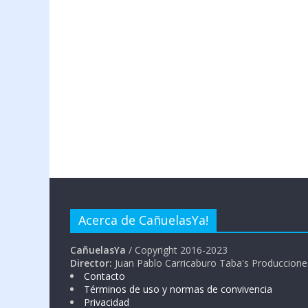
Acerca de CañuelasYa!
CañuelasYa
/ Copyright 2016-2023
Director:
Juan Pablo Carricaburo Taba's Produccione
Contacto
Términos de uso y normas de convivencia
Privacidad