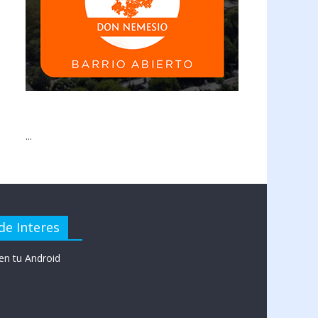
...
de Interes
en tu Android