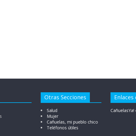
Otras Secciones
Enlaces 
Salud
CañuelasYa! 
s
Mujer
Cañuelas, mi pueblo chico
Teléfonos útiles