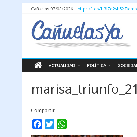
Cañuelas 07/08/2026
https://t.co/H3IZq2vh5X
Tiemp
ACTUALIDAD
POLÍTICA
SOCIEDA
marisa_triunfo_2
Compartir
F
T
W
ac
w
h