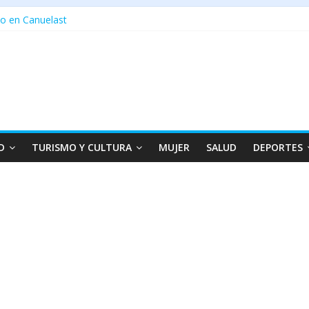
o en Canuelast
D
TURISMO Y CULTURA
MUJER
SALUD
DEPORTES
1