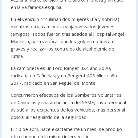
o
A
en la ya famosa esquina.
o
p
En el vehículo circulaban dos mujeres (tía y sobrina)
k
p
mientras en la camioneta viajaban varios jóvenes
(amigos), Todos fueron trasladados al Hospital Ángel
Marzetti, para verificar que los golpes no fueran
graves y realizar los controles de alcoholemia de
rutina.
La camioneta es un Ford Ranger 4X4 año 2020,
radicada en Cañuelas; y un Peugeot 408 Allure año
2017, radicado en San Miguel del Monte.
Concurrieron efectivos de los Bomberos Voluntarios
de Cañuelas y una ambulancia del SAME, cuyo personal
asistió a los ocupantes de los vehículos, más personal
policial al resguardo de la seguridad.
El 10 de abril, hace exactamente un mes, se produjo
otro choque en la misma intersección.