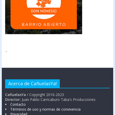
...
Acerca de CañuelasYa!
CañuelasYa
/ Copyright 2016-2023
Director:
Juan Pablo Carricaburo Taba's Producciones
Contacto
Términos de uso y normas de convivencia
Privacidad