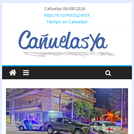
Cañuelas 06/08/2026
https://t.co/H3IZq2vh5X
Tiempo en Canuelast