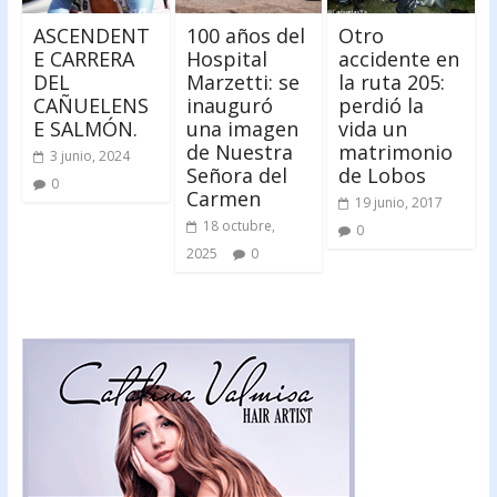
ASCENDENT
100 años del
Otro
E CARRERA
Hospital
accidente en
DEL
Marzetti: se
la ruta 205:
CAÑUELENS
inauguró
perdió la
E SALMÓN.
una imagen
vida un
de Nuestra
matrimonio
3 junio, 2024
Señora del
de Lobos
0
Carmen
19 junio, 2017
18 octubre,
0
2025
0