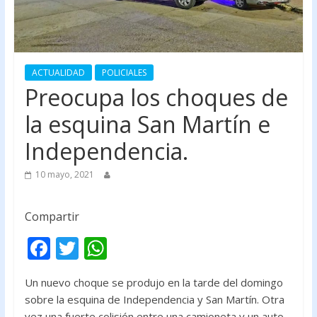
ACTUALIDAD
POLICIALES
Preocupa los choques de
la esquina San Martín e
Independencia.
10 mayo, 2021
Compartir
F
T
W
ac
w
h
Un nuevo choque se produjo en la tarde del domingo
e
itt
at
sobre la esquina de Independencia y San Martín. Otra
b
er
s
vez una fuerte colisión entre una camioneta y un auto,