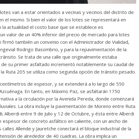
lotes van a estar orientados a vecinas y vecinos del distrito de
 el mismo. Si bien el valor de los lotes se representará en
la actualidad el costo base que se establece es
n valor de un 40% inferior del precio de mercado para lotes
i firmó también un convenio con el Administrador de Vialidad,
 Ingevial Rodrigo Basombrio, y para la repavimentación de la
tránsito. Se trata de una calle que originalmente estaba
go de su primer asfaltado incrementó notablemente su caudal de
 la Ruta 205 se utiliza como segunda opción de tránsito pesado.
 centímetros de espesor, y se extenderá a lo largo de 550
 Azcuénaga. En tanto, en Máximo Paz, se asfaltarán 1750
nativa a la circulación por la Avenida Pereda, donde comenzará
uviales. La obra incluye la pavimentación de Moreno entre Ruta
di; Alberdi entre 9 de Julio y 12 de Octubre, y ésta entre Alberdi
 espesor de concreto asfáltico en caliente, con un ancho de
 calles Allende y Jauretche conectará el bloque industrial de la
xtensión de alrededor de 40 cuadras. La obra implica un