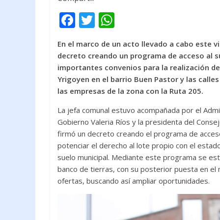
F
T
W
ac
w
h
En el marco de un acto llevado a cabo este vi
e
itt
at
decreto creando un programa de acceso al su
b
er
s
importantes convenios para la realización de
o
A
Yrigoyen en el barrio Buen Pastor y las calle
las empresas de la zona con la Ruta 205.
o
p
k
p
La jefa comunal estuvo acompañada por el Admini
Gobierno Valeria Ríos y la presidenta del Conse
firmó un decreto creando el programa de acceso 
potenciar el derecho al lote propio con el estad
suelo municipal. Mediante este programa se estr
banco de tierras, con su posterior puesta en el 
ofertas, buscando así ampliar oportunidades.