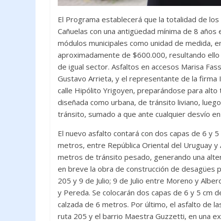
El Programa establecerá que la totalidad de los 
Cañuelas con una antigüedad mínima de 8 años en
módulos municipales como unidad de medida, en 
aproximadamente de $600.000, resultando ello u
de igual sector. Asfaltos en accesos Marisa Fass
Gustavo Arrieta, y el representante de la firma
calle Hipólito Yrigoyen, preparándose para alto 
diseñada como urbana, de tránsito liviano, lue
tránsito, sumado a que ante cualquier desvío en
El nuevo asfalto contará con dos capas de 6 y 5
metros, entre República Oriental del Uruguay y
metros de tránsito pesado, generando una alter
en breve la obra de construcción de desagües pl
205 y 9 de Julio; 9 de Julio entre Moreno y Alber
y Pereda. Se colocarán dos capas de 6 y 5 cm de
calzada de 6 metros. Por último, el asfalto de las
ruta 205 y el barrio Maestra Guzzetti, en una e