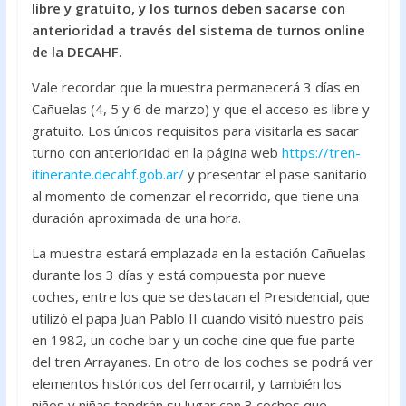
libre y gratuito, y los turnos deben sacarse con
o
p
anterioridad a través del sistema de turnos online
k
p
de la DECAHF.
Vale recordar que la muestra permanecerá 3 días en
Cañuelas (4, 5 y 6 de marzo) y que el acceso es libre y
gratuito. Los únicos requisitos para visitarla es sacar
turno con anterioridad en la página web
https://tren-
itinerante.decahf.gob.ar/
y presentar el pase sanitario
al momento de comenzar el recorrido, que tiene una
duración aproximada de una hora.
La muestra estará emplazada en la estación Cañuelas
durante los 3 días y está compuesta por nueve
coches, entre los que se destacan el Presidencial, que
utilizó el papa Juan Pablo II cuando visitó nuestro país
en 1982, un coche bar y un coche cine que fue parte
del tren Arrayanes. En otro de los coches se podrá ver
elementos históricos del ferrocarril, y también los
niños y niñas tendrán su lugar con 3 coches que