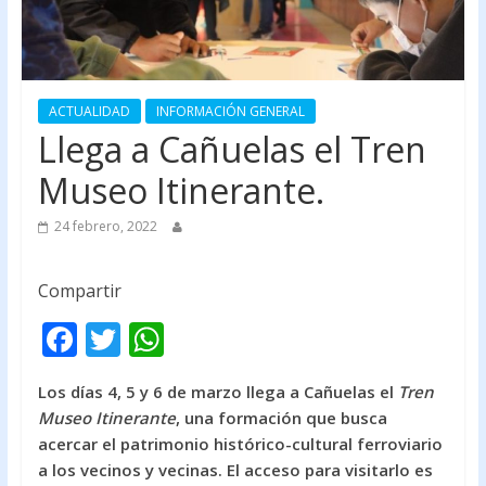
ACTUALIDAD
INFORMACIÓN GENERAL
Llega a Cañuelas el Tren
Museo Itinerante.
24 febrero, 2022
Compartir
F
T
W
ac
w
h
Los días 4, 5 y 6 de marzo llega a Cañuelas el
Tren
e
itt
at
Museo Itinerante
, una formación que busca
b
er
s
acercar el patrimonio histórico-cultural ferroviario
o
A
a los vecinos y vecinas. El acceso para visitarlo es