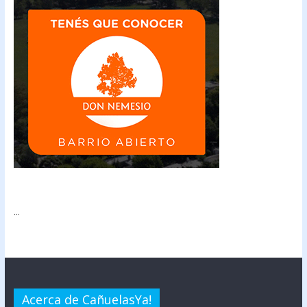
...
Acerca de CañuelasYa!