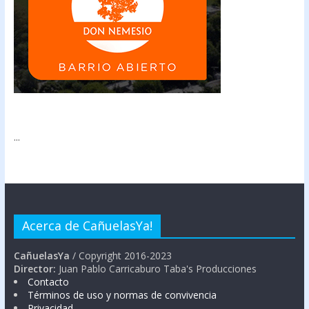
...
Acerca de CañuelasYa!
CañuelasYa
/ Copyright 2016-2023
Director:
Juan Pablo Carricaburo Taba's Producciones
Contacto
Términos de uso y normas de convivencia
Privacidad