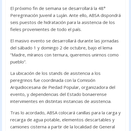
e
itt
at
b
er
s
El próximo fin de semana se desarrollará la 48°
Peregrinación Juvenil a Luján. Ante ello, ABSA dispondrá
o
A
seis puestos de hidratación para la asistencia de los
o
p
fieles provenientes de todo el país.
k
p
El masivo evento se desarrollará durante las jornadas
del sábado 1 y domingo 2 de octubre, bajo el lema
“Madre, míranos con ternura, queremos unirnos como
pueblo”.
La ubicación de los stands de asistencia a los
peregrinos fue coordinada con la Comisión
Arquidiocesana de Piedad Popular, organizadora del
evento, y dependencias del Estado bonaerense
intervinientes en distintas instancias de asistencia.
Tras lo acordado, ABSA colocará canillas para la carga y
recarga de agua potable, elementos descartables y
camiones cisterna a partir de la localidad de General