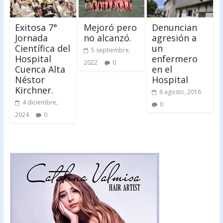
Exitosa 7°
Mejoró pero
Denuncian
Jornada
no alcanzó.
agresión a
Científica del
un
5 septiembre,
Hospital
enfermero
2022
0
Cuenca Alta
en el
Néstor
Hospital
Kirchner.
6 agosto, 2016
4 diciembre,
0
2024
0