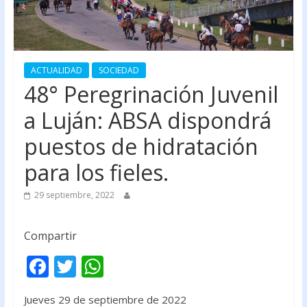
ACTUALIDAD
SOCIEDAD
48° Peregrinación Juvenil
a Luján: ABSA dispondrá
puestos de hidratación
para los fieles.
29 septiembre, 2022
Compartir
F
T
W
ac
w
h
Jueves 29 de septiembre de 2022