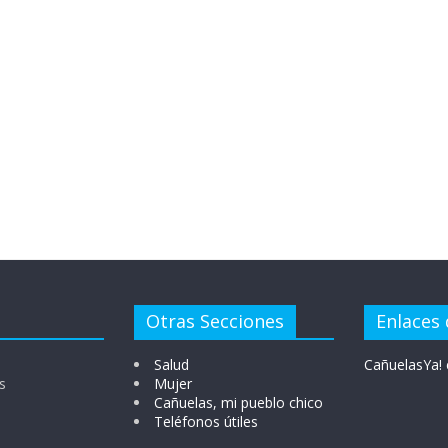
Otras Secciones
Enlaces 
Salud
CañuelasYa! 
s
Mujer
Cañuelas, mi pueblo chico
Teléfonos útiles