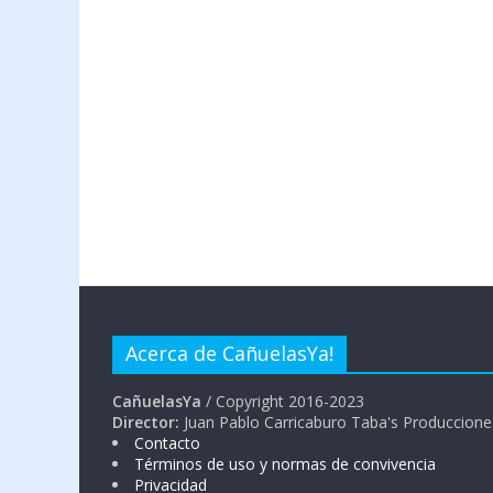
Acerca de CañuelasYa!
CañuelasYa
/ Copyright 2016-2023
Director:
Juan Pablo Carricaburo Taba's Produccione
Contacto
Términos de uso y normas de convivencia
Privacidad