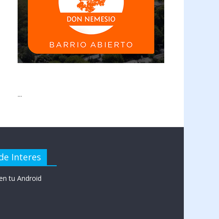
...
de Interes
en tu Android