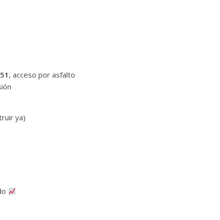
 51
, acceso por asfalto
sión
ruir ya)
ndo