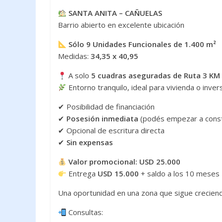
ac
w
h
SANTA ANITA – CAÑUELAS
e
itt
at
Barrio abierto en excelente ubicación
b
er
s
Sólo 9 Unidades Funcionales de 1.400 m²
o
A
Medidas:
34,35 x 40,95
o
p
A solo
5 cuadras aseguradas de Ruta 3 KM
k
p
Entorno tranquilo, ideal para vivienda o inver
✔ Posibilidad de financiación
✔
Posesión inmediata
(podés empezar a const
✔ Opcional de escritura directa
✔
Sin expensas
Valor promocional: USD 25.000
Entrega
USD 15.000
+ saldo a los 10 meses
Una oportunidad en una zona que sigue crecie
Consultas: