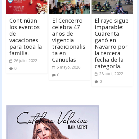
Continúan
El Cencerro
El rayo sigue
los eventos
celebra 47
imparable:
de
años de
Cuarenta
vacaciones
vigencia
ganó en
para toda la
tradicionalis
Navarro por
familia.
ta en
la tercera
Cañuelas
fecha de la
26 julio, 2022
categoría.
5 mayo, 2026
0
28 abril, 2022
0
0