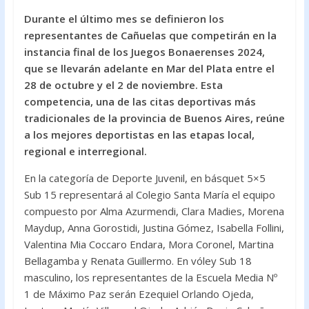
ac
w
h
Durante el último mes se definieron los
e
itt
at
representantes de Cañuelas que competirán en la
b
er
s
instancia final de los Juegos Bonaerenses 2024,
o
A
que se llevarán adelante en Mar del Plata entre el
28 de octubre y el 2 de noviembre. Esta
o
p
competencia, una de las citas deportivas más
k
p
tradicionales de la provincia de Buenos Aires, reúne
a los mejores deportistas en las etapas local,
regional e interregional.
En la categoría de Deporte Juvenil, en básquet 5×5
Sub 15 representará al Colegio Santa María el equipo
compuesto por Alma Azurmendi, Clara Madies, Morena
Maydup, Anna Gorostidi, Justina Gómez, Isabella Follini,
Valentina Mia Coccaro Endara, Mora Coronel, Martina
Bellagamba y Renata Guillermo. En vóley Sub 18
masculino, los representantes de la Escuela Media Nº
1 de Máximo Paz serán Ezequiel Orlando Ojeda,