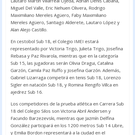
Lautaro Martín Villarreal Ojeda, Adrián Denis Cabaña,
Miguel Del Valle, Eric Nehuen Olivera, Rodrigo
Maximiliano Mereles Agüero, Faby Maximiliano
Mereles Agüero, Santiago Alderete, Lautaro López y
Alan Alejo Castillo.
En cestobol Sub 18, el Colegio IMEI estará
representado por Victoria Trigo, Julieta Trigo, Josefina
Rebasa y Paz Rivarola, mientras que en la categoría
Sub 15, las jugadoras serán Olivia Dragui, Catalina
Garzón, Camila Paz Ruffo y Josefina Garzón. Además,
Gabriel Lizarraga competirá en tenis Sub 18, Lorenzo
Sigler en natación Sub 18, y Romina Rengifo Villca en
ajedrez Sub 16.
Los competidores de la prueba atlética en Carrera Sub
18 del Colegio Silos son Victoria Abril Andersen y
Facundo Barzezevski, mientras que Jazmín Delfina
González participará en los 1200 metros Sub 14 Libre,
y Emilia Bordon representará a la ciudad en el