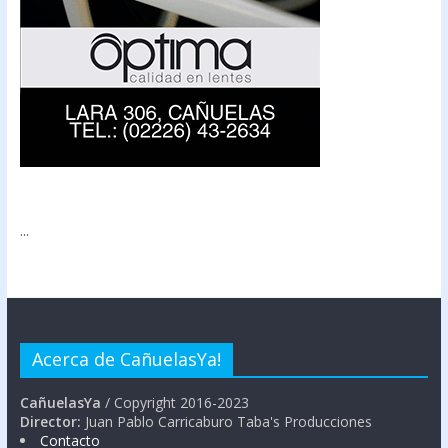
...
Acerca de CañuelasYa!
CañuelasYa
/ Copyright 2016-2023
Director:
Juan Pablo Carricaburo Taba's Producciones
Contacto