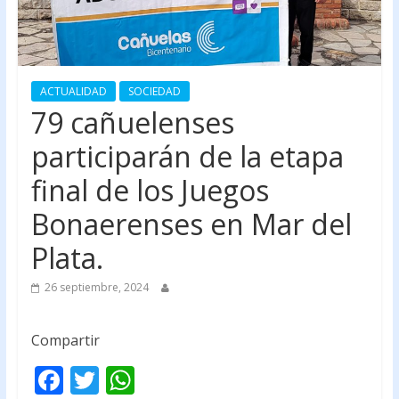
ACTUALIDAD
SOCIEDAD
79 cañuelenses
participarán de la etapa
final de los Juegos
Bonaerenses en Mar del
Plata.
26 septiembre, 2024
Compartir
F
T
W