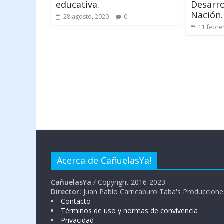
educativa.
Desarro
Nación.
28 agosto, 2020
0
11 febre
Acerca de CañuelasYa!
CañuelasYa
/ Copyright 2016-2023
Director:
Juan Pablo Carricaburo Taba's Produccione
Contacto
Términos de uso y normas de convivencia
Privacidad