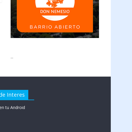
...
de Interes
en tu Android