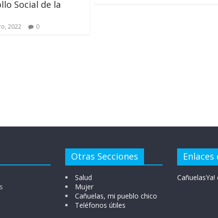
llo Social de la
ro, 2022
0
Otras Secciones
Enlaces 
Salud
CañuelasYa! 
s
Mujer
Cañuelas, mi pueblo chico
Teléfonos útiles