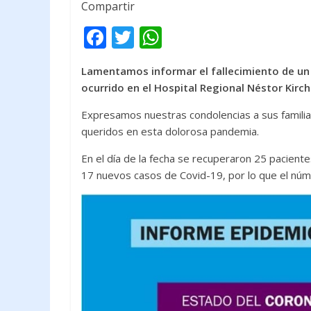
Compartir
F
T
W
ac
w
h
Lamentamos informar el fallecimiento de un 
e
itt
at
ocurrido en el Hospital Regional Néstor Kirch
b
er
s
Expresamos nuestras condolencias a sus famili
o
A
queridos en esta dolorosa pandemia.
o
p
En el día de la fecha se recuperaron 25 paciente
k
p
17 nuevos casos de Covid-19, por lo que el núm