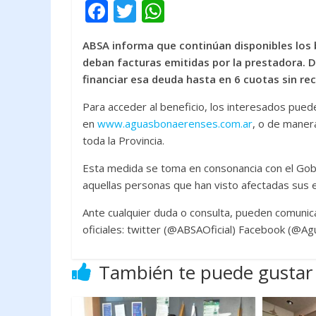
F
T
W
ac
w
h
ABSA informa que continúan disponibles los 
e
itt
at
deban facturas emitidas por la prestadora. 
b
er
s
financiar esa deuda hasta en 6 cuotas sin rec
o
A
Para acceder al beneficio, los interesados pued
o
p
en
www.aguasbonaerenses.com.ar
, o de maner
k
p
toda la Provincia.
Esta medida se toma en consonancia con el Gobie
aquellas personas que han visto afectadas sus 
Ante cualquier duda o consulta, pueden comunic
oficiales: twitter (@ABSAOficial) Facebook (
También te puede gustar