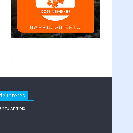
...
de Interes
en tu Android