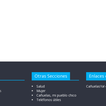
Otras Secciones
Enlaces 
Salud
CañuelasYa! 
s
Mujer
Cañuelas, mi pueblo chico
Teléfonos útiles