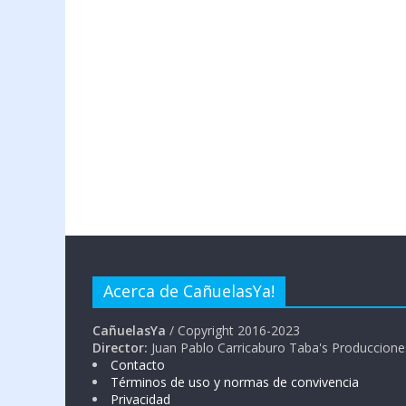
Acerca de CañuelasYa!
CañuelasYa
/ Copyright 2016-2023
Director:
Juan Pablo Carricaburo Taba's Produccione
Contacto
Términos de uso y normas de convivencia
Privacidad