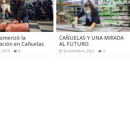
comenzó la
CAÑUELAS Y UNA MIRADA
ación en Cañuelas
AL FUTURO.
, 2019
0
8 noviembre, 2022
0