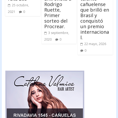
Rodrigo
cañuelense
25 octubre,
Ruette,
que brilló en
2021
0
Primer
Brasil y
sorteo del
conquistó
Procrear.
un premio
internaciona
3 septiembre,
l.
2020
0
22 mayo, 2026
0