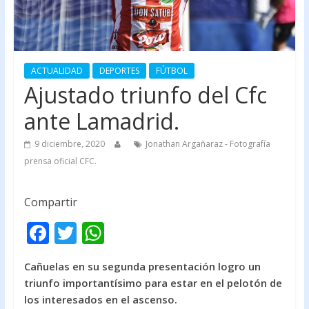
ACTUALIDAD
DEPORTES
FÚTBOL
Ajustado triunfo del Cfc
ante Lamadrid.
9 diciembre, 2020
Jonathan Argañaraz - Fotografía
prensa oficial CFC.
Compartir
F
T
W
ac
w
h
Cañuelas en su segunda presentación logro un
e
itt
at
triunfo importantísimo para estar en el pelotón de
b
er
s
los interesados en el ascenso.