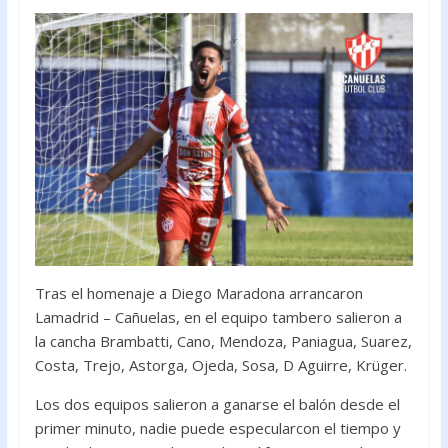
o
A
o
p
k
p
Tras el homenaje a Diego Maradona arrancaron
Lamadrid – Cañuelas, en el equipo tambero salieron a
la cancha Brambatti, Cano, Mendoza, Paniagua, Suarez,
Costa, Trejo, Astorga, Ojeda, Sosa, D Aguirre, Krüger.
Los dos equipos salieron a ganarse el balón desde el
primer minuto, nadie puede especularcon el tiempo y