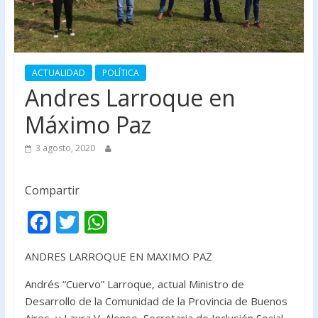
ACTUALIDAD
POLÍTICA
Andres Larroque en
Máximo Paz
3 agosto, 2020
Compartir
F
T
W
ac
w
h
ANDRES LARROQUE EN MAXIMO PAZ
e
itt
at
b
er
s
Andrés “Cuervo” Larroque, actual Ministro de
Desarrollo de la Comunidad de la Provincia de Buenos
o
A