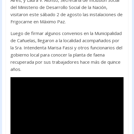
Aires, y Laura V. Alonso, Secretaria de Inclusión Social
o
p
del Ministerio de Desarrollo Social de la Nación,
k
p
visitaron este sábado 2 de agosto las instalaciones de
Frigocarne en Máximo Paz.
Luego de firmar algunos convenios en la Municipalidad
de Cañuelas, llegaron a la localidad acompañados por
la Sra. Intendenta Marisa Fassi y otros funcionarios del
gobierno local para conocer la planta de faena
recuperada por sus trabajadores hace más de quince
años.