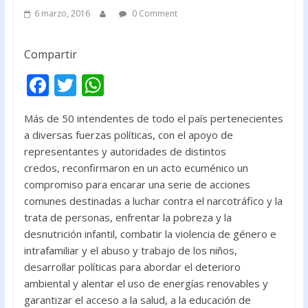
6 marzo, 2016
0 Comment
Compartir
F
T
W
ac
w
h
Más de 50 intendentes de todo el país pertenecientes
e
itt
at
a diversas fuerzas políticas, con el apoyo de
b
er
s
representantes y autoridades de distintos
o
A
credos, reconfirmaron en un acto ecuménico un
compromiso para encarar una serie de acciones
o
p
comunes destinadas a luchar contra el narcotráfico y la
k
p
trata de personas, enfrentar la pobreza y la
desnutrición infantil, combatir la violencia de género e
intrafamiliar y el abuso y trabajo de los niños,
desarrollar políticas para abordar el deterioro
ambiental y alentar el uso de energías renovables y
garantizar el acceso a la salud, a la educación de