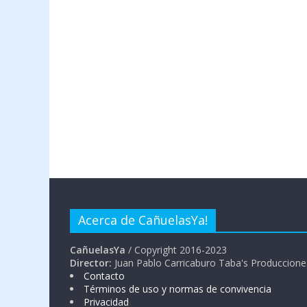
Acerca de CañuelasYa!
CañuelasYa
/ Copyright 2016-2023
Director:
Juan Pablo Carricaburo Taba's Produccione
Contacto
Términos de uso y normas de convivencia
Privacidad