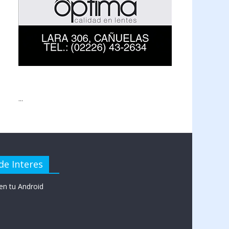
...
de Interes
en tu Android