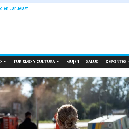
o en Canuelast
D
TURISMO Y CULTURA
MUJER
SALUD
DEPORTES