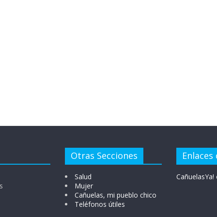
Otras Secciones
Enlaces 
Salud
CañuelasYa! 
s
Mujer
Cañuelas, mi pueblo chico
Teléfonos útiles