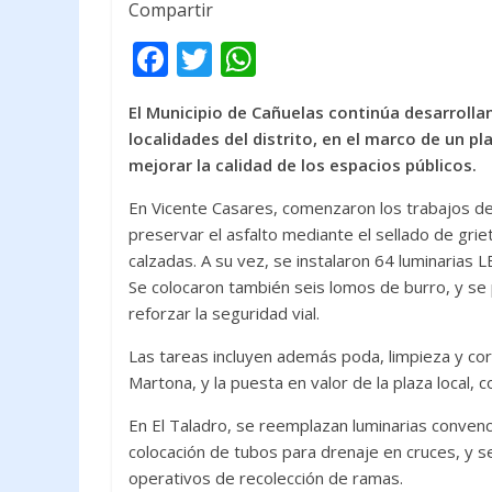
Compartir
F
T
W
ac
w
h
El Municipio de Cañuelas continúa desarroll
e
itt
at
localidades del distrito, en el marco de un pl
b
er
s
mejorar la calidad de los espacios públicos.
o
A
En Vicente Casares, comenzaron los trabajos de
o
p
preservar el asfalto mediante el sellado de griet
k
p
calzadas. A su vez, se instalaron 64 luminarias
Se colocaron también seis lomos de burro, y se
reforzar la seguridad vial.
Las tareas incluyen además poda, limpieza y co
Martona, y la puesta en valor de la plaza local
En El Taladro, se reemplazan luminarias convenc
colocación de tubos para drenaje en cruces, y se 
operativos de recolección de ramas.