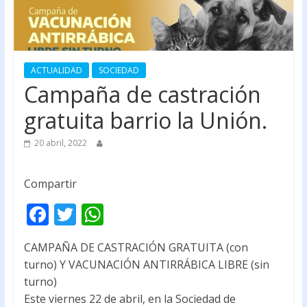
ACTUALIDAD
SOCIEDAD
Campaña de castración
gratuita barrio la Unión.
20 abril, 2022
Compartir
F
T
W
ac
w
h
CAMPAÑA DE CASTRACIÓN GRATUITA (con
e
itt
at
turno) Y VACUNACIÓN ANTIRRÁBICA LIBRE (sin
b
er
s
turno)
o
A
Este viernes 22 de abril, en la Sociedad de