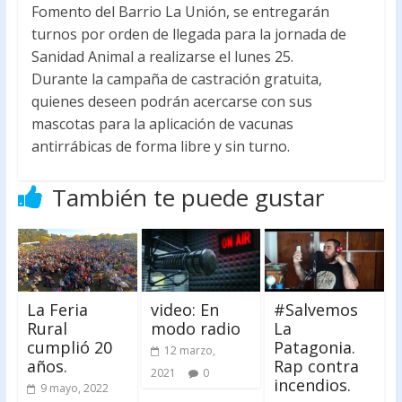
Fomento del Barrio La Unión, se entregarán
o
p
turnos por orden de llegada para la jornada de
k
p
Sanidad Animal a realizarse el lunes 25.
Durante la campaña de castración gratuita,
quienes deseen podrán acercarse con sus
mascotas para la aplicación de vacunas
antirrábicas de forma libre y sin turno.
También te puede gustar
La Feria
video: En
#Salvemos
Rural
modo radio
La
cumplió 20
Patagonia.
12 marzo,
años.
Rap contra
2021
0
incendios.
9 mayo, 2022