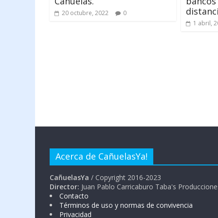
Cañuelas.
bancos
distanci
20 octubre, 2022
0
1 abril, 
Acerca de CañuelasYa!
CañuelasYa
/ Copyright 2016-2023
Director:
Juan Pablo Carricaburo Taba's Produccione
Contacto
Términos de uso y normas de convivencia
Privacidad