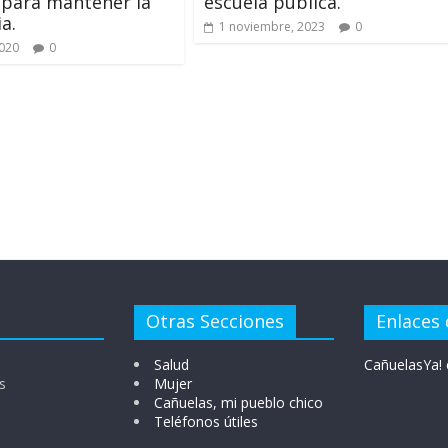
 para mantener la
escuela pública.
a.
1 noviembre, 2023
0
2020
0
Otras Secciones
Enlaces 
Salud
CañuelasYa! 
s
Mujer
Cañuelas, mi pueblo chico
Teléfonos útiles