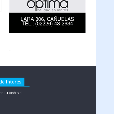
...
de Interes
en tu Android