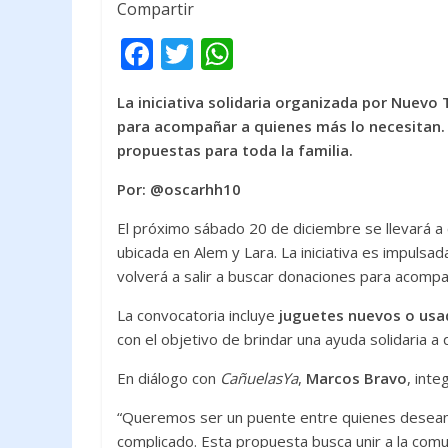
Compartir
F
T
W
ac
w
h
La iniciativa solidaria organizada por Nuev
e
itt
at
para acompañar a quienes más lo necesitan. La
b
er
s
propuestas para toda la familia.
o
A
Por: @oscarhh10
o
p
El próximo sábado 20 de diciembre se llevará a
k
p
ubicada en Alem y Lara. La iniciativa es impulsa
volverá a salir a buscar donaciones para acompa
La convocatoria incluye
juguetes nuevos o usa
con el objetivo de brindar una ayuda solidaria a
En diálogo con
CañuelasYa
,
Marcos Bravo
, int
“Queremos ser un puente entre quienes desean
complicado. Esta propuesta busca unir a la comun