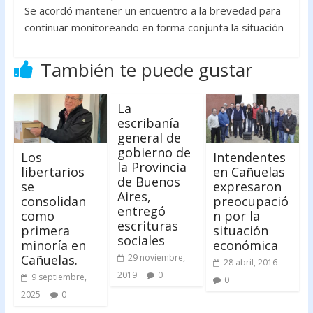
Se acordó mantener un encuentro a la brevedad para
continuar monitoreando en forma conjunta la situación
También te puede gustar
La
escribanía
general de
gobierno de
Los
Intendentes
la Provincia
libertarios
en Cañuelas
de Buenos
se
expresaron
Aires,
consolidan
preocupació
entregó
como
n por la
escrituras
primera
situación
sociales
minoría en
económica
Cañuelas.
29 noviembre,
28 abril, 2016
2019
0
9 septiembre,
0
2025
0