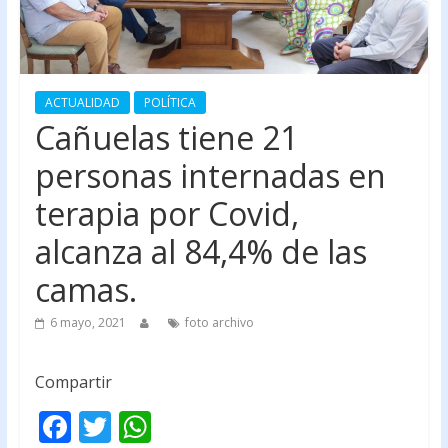
ACTUALIDAD
POLÍTICA
Cañuelas tiene 21
personas internadas en
terapia por Covid,
alcanza al 84,4% de las
camas.
6 mayo, 2021
foto archivo
Compartir
F
T
W