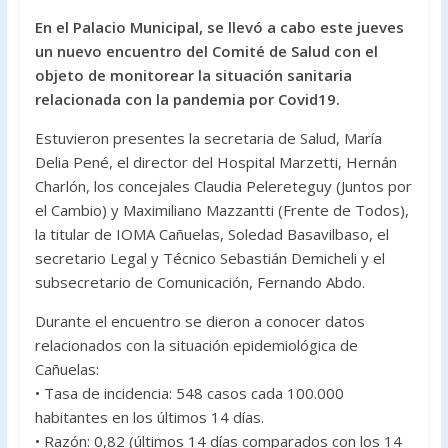
ac
w
h
En el Palacio Municipal, se llevó a cabo este jueves
e
itt
at
un nuevo encuentro del Comité de Salud con el
b
er
s
objeto de monitorear la situación sanitaria
o
A
relacionada con la pandemia por Covid19.
o
p
Estuvieron presentes la secretaria de Salud, María
k
p
Delia Pené, el director del Hospital Marzetti, Hernán
Charlón, los concejales Claudia Pelereteguy (Juntos por
el Cambio) y Maximiliano Mazzantti (Frente de Todos),
la titular de IOMA Cañuelas, Soledad Basavilbaso, el
secretario Legal y Técnico Sebastián Demicheli y el
subsecretario de Comunicación, Fernando Abdo.
Durante el encuentro se dieron a conocer datos
relacionados con la situación epidemiológica de
Cañuelas:
• Tasa de incidencia: 548 casos cada 100.000
habitantes en los últimos 14 días.
• Razón: 0,82 (últimos 14 días comparados con los 14