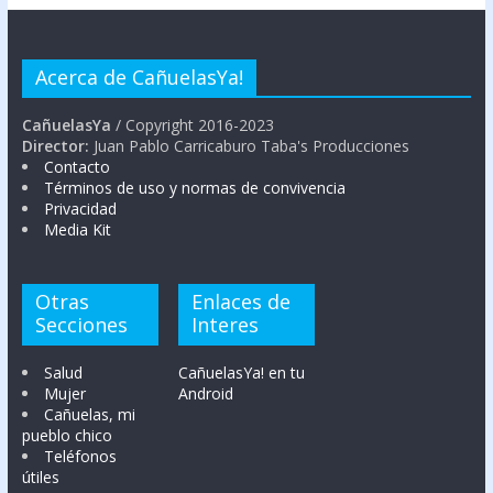
Acerca de CañuelasYa!
CañuelasYa
/ Copyright 2016-2023
Director:
Juan Pablo Carricaburo Taba's Producciones
Contacto
Términos de uso y normas de convivencia
Privacidad
Media Kit
Otras
Enlaces de
Secciones
Interes
Salud
CañuelasYa! en tu
Mujer
Android
Cañuelas, mi
pueblo chico
Teléfonos
útiles