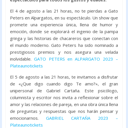
o
A
El 4 de agosto a las 21 horas, no te pierdas a Gato
o
p
Peters en Alpargatos, en su espectáculo. Un show que
k
p
promete una experiencia única, llena de humor y
emoción, donde se explorará el ingenio de la pampa
gringa y las historias de chacareros que conectan con
el mundo moderno. Gato Peters ha sido nominado a
prestigiosos premios y nos asegura una velada
inolvidable.
GATO PETERS en ALPARGATO 2023 –
Plateaunotickets
El 5 de agosto a las 21 horas, te invitamos a disfrutar
de «¿Que digo cuando digo Te amo?», el gran
unipersonal de Gabriel Cartaña. Este psicólogo,
columnista y escritor nos invita a reflexionar sobre el
amor y las relaciones de pareja, en una obra única llena
de preguntas y respuestas que nos harán pensar y
emocionarnos.
GABRIEL CARTAÑA 2023 –
Plateaunotickets