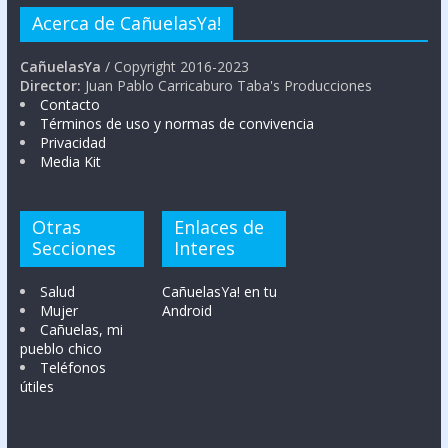
Acerca de CañuelasYa!
CañuelasYa
/ Copyright 2016-2023
Director:
Juan Pablo Carricaburo Taba's Producciones
Contacto
Términos de uso y normas de convivencia
Privacidad
Media Kit
Otras
Enlaces de
Secciones
Interes
Salud
CañuelasYa! en tu
Mujer
Android
Cañuelas, mi
pueblo chico
Teléfonos
útiles