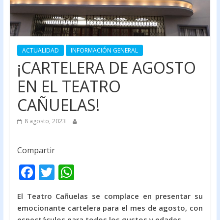
ACTUALIDAD
INFORMACIÓN GENERAL
¡CARTELERA DE AGOSTO
EN EL TEATRO
CAÑUELAS!
8 agosto, 2023
Compartir
F
T
W
ac
w
h
El Teatro Cañuelas se complace en presentar su
e
itt
at
emocionante cartelera para el mes de agosto, con
b
er
s
espectáculos para todos los gustos y edades.