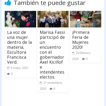
También te puede gustar
La voz de
Marisa Fassi
¡Primera
una mujer
participó de
Feria de
dentro de la
un
Mujeres
materia,
encuentro
2020!
Escultora
con el
20 febrero,
Francisca
gobernador
2020
0
Verd.
Axel Kicillof
e
5 mayo, 2021
intendentes
0
electos.
27 noviembre,
2023
0