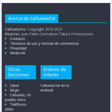
Acerca de CañuelasYa!
CañuelasYa
/ Copyright 2016-2023
Director:
Juan Pablo Carricaburo Taba's Producciones
Contacto
Términos de uso y normas de convivencia
Privacidad
Media Kit
Otras
Enlaces de
Secciones
Interes
Salud
CañuelasYa! en tu
Mujer
Android
Cañuelas, mi
pueblo chico
Teléfonos
útiles