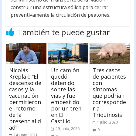
construir una estructura sólida para cerrar
preventivamente la circulación de peatones.
También te puede gustar
Nicolás
Un camión
Tres casos
Kreplak: “El
quedó
de pacientes
descenso de
detenido
con
casos y la
sobre las
síntomas
vacunación
vías y fue
que podrían
permitieron
embestido
corresponde
el retorno
por un tren
r a
de la
en El
Triquinosis
presencialid
Castillo.
1 julio, 2020
ad”
29 junio, 2026
0
14 junio, 2021