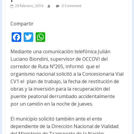
29 febrero, 2016
0 Comment
Compartir
F
T
W
ac
w
h
Mediante una comunicación telefónica Julián
e
itt
at
Luciano Biondini, supervisor de OCCOVI del
b
er
s
corredor de Ruta Nº205, informó que el
o
A
organismo nacional solicitó a la Concesionaria Vial
CV1 el plan de trabajo, la fecha de restitución de
o
p
obras y la inversión para la recuperación del
k
p
puente peatonal derrumbado accidentalmente
por un camión en la noche de jueves.
El municipio solicitó también ante el ente
dependiente de la Dirección Nacional de Vialidad
del Ministerio de Transporte de la Nación