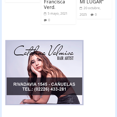
Francisca
MI LUGAR”
Verd.
20 octubre,
5 mayo, 2021
2025
0
0