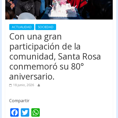
ACTUALIDAD
SOCIEDAD
Con una gran
participación de la
comunidad, Santa Rosa
conmemoró su 80°
aniversario.
18 junio, 2026
Compartir
F
T
W