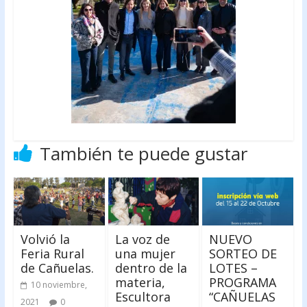
También te puede gustar
Volvió la
La voz de
NUEVO
Feria Rural
una mujer
SORTEO DE
de Cañuelas.
dentro de la
LOTES –
materia,
PROGRAMA
10 noviembre,
Escultora
“CAÑUELAS
2021
0