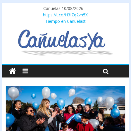
Cañuelas 10/08/2026
https://t.co/H3IZq2vh5X
Tiempo en Canuelast