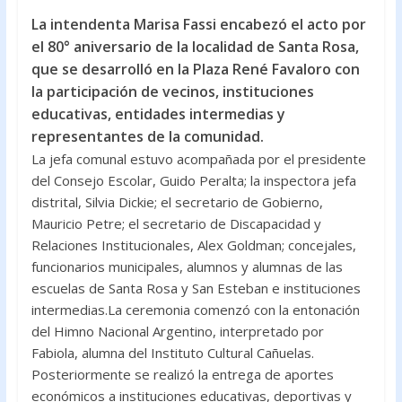
ac
w
h
La intendenta Marisa Fassi encabezó el acto por
e
itt
at
el 80° aniversario de la localidad de Santa Rosa,
b
er
s
que se desarrolló en la Plaza René Favaloro con
o
A
la participación de vecinos, instituciones
educativas, entidades intermedias y
o
p
representantes de la comunidad.
k
p
La jefa comunal estuvo acompañada por el presidente
del Consejo Escolar, Guido Peralta; la inspectora jefa
distrital, Silvia Dickie; el secretario de Gobierno,
Mauricio Petre; el secretario de Discapacidad y
Relaciones Institucionales, Alex Goldman; concejales,
funcionarios municipales, alumnos y alumnas de las
escuelas de Santa Rosa y San Esteban e instituciones
intermedias.La ceremonia comenzó con la entonación
del Himno Nacional Argentino, interpretado por
Fabiola, alumna del Instituto Cultural Cañuelas.
Posteriormente se realizó la entrega de aportes
económicos a instituciones educativas, deportivas y