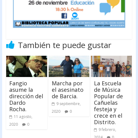
También te puede gustar
Fangio
Marcha por
La Escuela
asume la
el asesinato
de Música
dirección del
de Barcia.
Popular de
Dardo
Cañuelas
9 septiembre,
Rocha.
festeja y
2020
0
crece en el
11 agosto,
Distrito.
2020
0
9 febrero,
2024
0