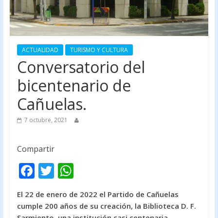
ACTUALIDAD
TURISMO Y CULTURA
Conversatorio del
bicentenario de
Cañuelas.
7 octubre, 2021
Compartir
F
T
W
ac
w
h
El 22 de enero de 2022 el Partido de Cañuelas
e
itt
at
cumple 200 años de su creación, la Biblioteca D. F.
b
er
s
Sarmiento, una institución casi centenaria,