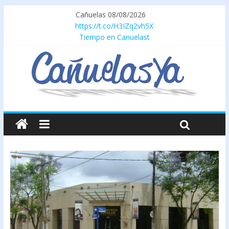
Cañuelas 08/08/2026
https://t.co/H3IZq2vh5X
Tiempo en Canuelast