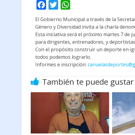
F
T
W
ac
w
h
El Gobierno Municipal a través de la Secreta
e
itt
at
Género y Diversidad invita a la charla deno
b
er
s
Esta iniciativa será el próximo martes 7 de 
o
A
para dirigentes, entrenadores, y deportistas 
Con el propósito construir un deporte en igu
o
p
todos podemos lograrlo.
k
p
Informes e inscripción:
canuelasdeportes@g
También te puede gustar