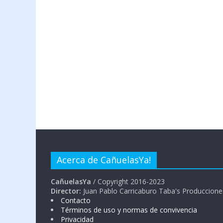
Acerca de CañuelasYa!
CañuelasYa
/ Copyright 2016-2023
Director:
Juan Pablo Carricaburo Taba's Produccione
Contacto
Términos de uso y normas de convivencia
Privacidad