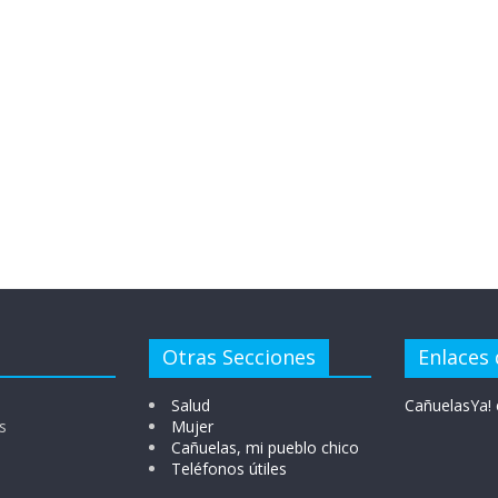
Otras Secciones
Enlaces 
Salud
CañuelasYa! 
s
Mujer
Cañuelas, mi pueblo chico
Teléfonos útiles