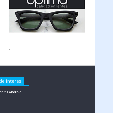
...
de Interes
en tu Android