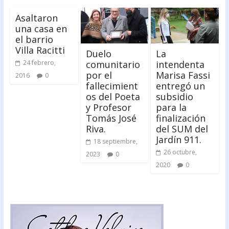
Asaltaron
una casa en
el barrio
Villa Racitti
Duelo
La
comunitario
intendenta
24 febrero,
por el
Marisa Fassi
2016
0
fallecimient
entregó un
os del Poeta
subsidio
y Profesor
para la
Tomás José
finalización
Riva.
del SUM del
Jardín 911.
18 septiembre,
26 octubre,
2023
0
2020
0