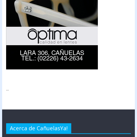
...
Acerca de CañuelasYa!