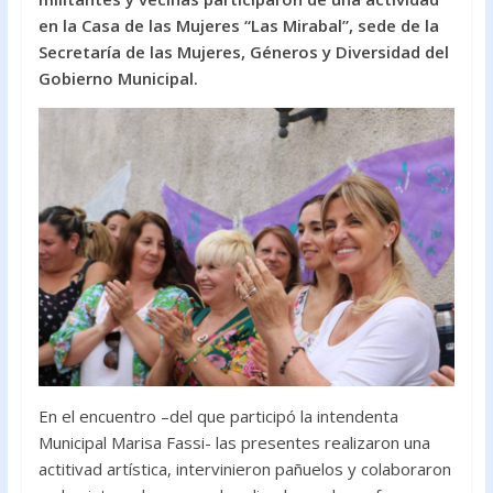
o
A
en la Casa de las Mujeres “Las Mirabal”, sede de la
Secretaría de las Mujeres, Géneros y Diversidad del
o
p
Gobierno Municipal.
k
p
En el encuentro –del que participó la intendenta
Municipal Marisa Fassi- las presentes realizaron una
actitivad artística, intervinieron pañuelos y colaboraron