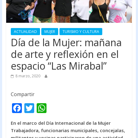
ACTUALIDAD
MUJER
TURISMO Y CULTURA
Día de la Mujer: mañana
de arte y reflexión en el
espacio “Las Mirabal”
8 marzo, 2020
Compartir
F
T
W
ac
w
h
En el marco del Día Internacional de la Mujer
e
itt
at
Trabajadora, funcionarias municipales, concejalas,
b
er
s
militantes y vecinas participaron de una actividad