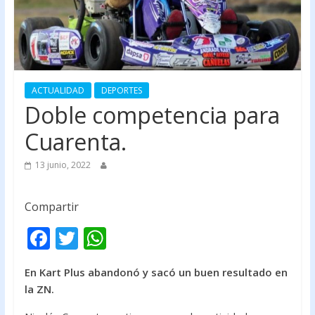
ACTUALIDAD
DEPORTES
Doble competencia para
Cuarenta.
13 junio, 2022
Compartir
F
T
W
ac
w
h
En Kart Plus abandonó y sacó un buen resultado en
e
itt
at
la ZN.
b
er
s