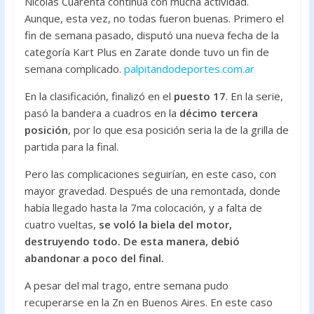
Nicolás Cuarenta continua con mucha actividad.
o
A
Aunque, esta vez, no todas fueron buenas. Primero el
o
p
fin de semana pasado, disputó una nueva fecha de la
k
p
categoría Kart Plus en Zarate donde tuvo un fin de
semana complicado.
palpitandodeportes.com.ar
En la clasificación, finalizó en el
puesto 17
. En la serie,
pasó la bandera a cuadros en la
décimo tercera
posición
, por lo que esa posición seria la de la grilla de
partida para la final.
Pero las complicaciones seguirían, en este caso, con
mayor gravedad. Después de una remontada, donde
había llegado hasta la 7ma colocación, y a falta de
cuatro vueltas,
se voló la biela del motor,
destruyendo todo. De esta manera, debió
abandonar a poco del final.
A pesar del mal trago, entre semana pudo
recuperarse en la Zn en Buenos Aires. En este caso