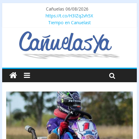
Cañuelas 06/08/2026
https://t.co/H3IZq2vh5X
Tiempo en Canuelast