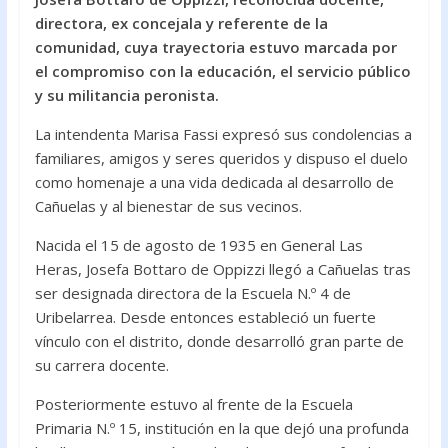
o
A
directora, ex concejala y referente de la
comunidad, cuya trayectoria estuvo marcada por
o
p
el compromiso con la educación, el servicio público
k
p
y su militancia peronista.
La intendenta Marisa Fassi expresó sus condolencias a
familiares, amigos y seres queridos y dispuso el duelo
como homenaje a una vida dedicada al desarrollo de
Cañuelas y al bienestar de sus vecinos.
Nacida el 15 de agosto de 1935 en General Las
Heras, Josefa Bottaro de Oppizzi llegó a Cañuelas tras
ser designada directora de la Escuela N.º 4 de
Uribelarrea. Desde entonces estableció un fuerte
vínculo con el distrito, donde desarrolló gran parte de
su carrera docente.
Posteriormente estuvo al frente de la Escuela
Primaria N.º 15, institución en la que dejó una profunda