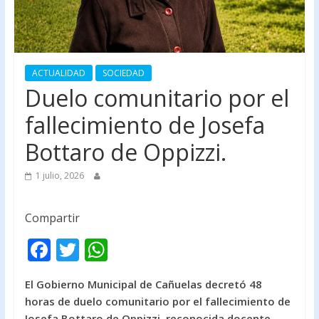
ACTUALIDAD
SOCIEDAD
Duelo comunitario por el
fallecimiento de Josefa
Bottaro de Oppizzi.
1 julio, 2026
Compartir
F
T
W
ac
w
h
El Gobierno Municipal de Cañuelas decretó 48
e
itt
at
horas de duelo comunitario por el fallecimiento de
b
er
s
Josefa Bottaro de Oppizzi, reconocida docente,