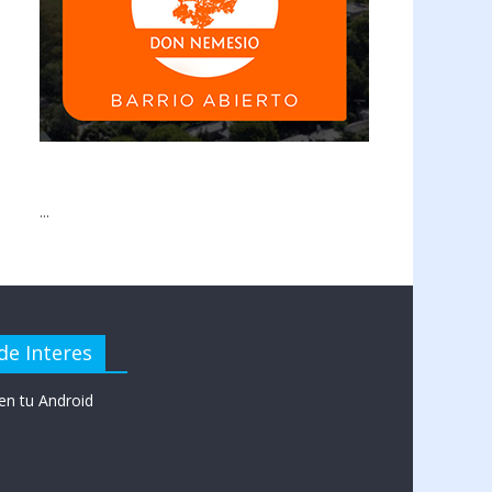
...
de Interes
en tu Android