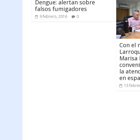
Dengue: alertan sobre
falsos fumigadores
9 febrero, 2016
0
Con el 
Larroqu
Marisa 
conveni
la aten
en espa
13 febre