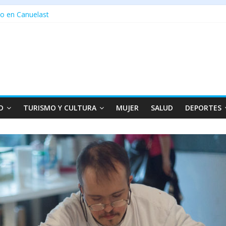
o en Canuelast
D
TURISMO Y CULTURA
MUJER
SALUD
DEPORTES