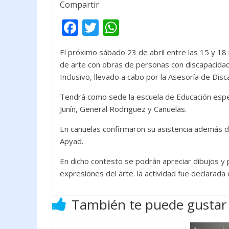
Compartir
F
T
W
ac
w
h
El próximo sábado 23 de abril entre las 15 y 18 
e
itt
at
de arte con obras de personas con discapacidad 
b
er
s
Inclusivo, llevado a cabo por la Asesoría de Dis
o
A
Tendrá como sede la escuela de Educación especi
o
p
Junín, General Rodriguez y Cañuelas.
k
p
En cañuelas confirmaron su asistencia además d
Apyad.
En dicho contesto se podrán apreciar dibujos y 
expresiones del arte. la actividad fue declarada 
También te puede gustar