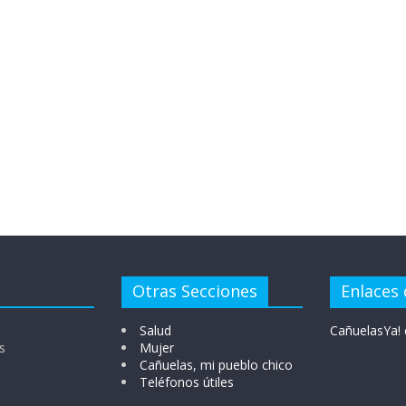
Otras Secciones
Enlaces 
Salud
CañuelasYa! 
s
Mujer
Cañuelas, mi pueblo chico
Teléfonos útiles