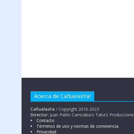
Acerca de CañuelasYa!
CañuelasYa
/ Copyright 2016-2023
Director:
Juan Pablo Carricaburo Taba's Produccione
Contacto
Términos de uso y normas de convivencia
Privacidad