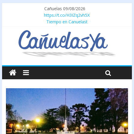
Cañuelas 09/08/2026
https://t.co/H3IZq2vh5X
Tiempo en Canuelast