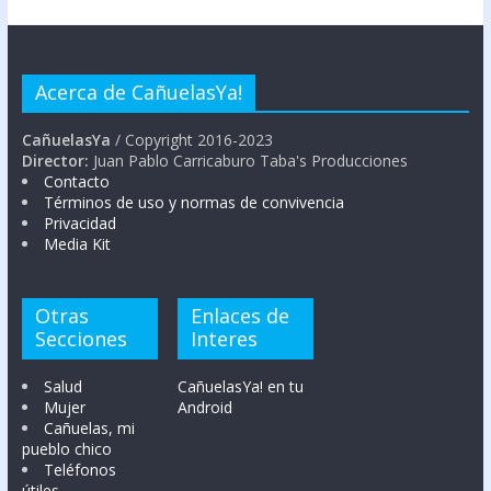
Acerca de CañuelasYa!
CañuelasYa
/ Copyright 2016-2023
Director:
Juan Pablo Carricaburo Taba's Producciones
Contacto
Términos de uso y normas de convivencia
Privacidad
Media Kit
Otras
Enlaces de
Secciones
Interes
Salud
CañuelasYa! en tu
Mujer
Android
Cañuelas, mi
pueblo chico
Teléfonos
útiles