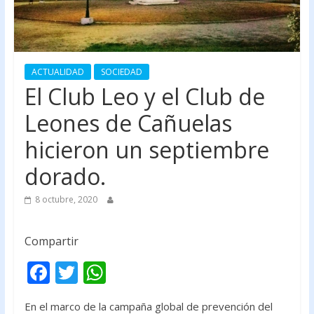
ACTUALIDAD
SOCIEDAD
El Club Leo y el Club de
Leones de Cañuelas
hicieron un septiembre
dorado.
8 octubre, 2020
Compartir
F
T
W
ac
w
h
En el marco de la campaña global de prevención del