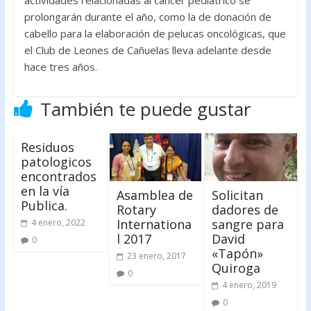
prolongarán durante el año, como la de donación de
cabello para la elaboración de pelucas oncológicas, que
el Club de Leones de Cañuelas lleva adelante desde
hace tres años.
También te puede gustar
Residuos
patologicos
encontrados
en la vía
Asamblea de
Solicitan
Publica.
Rotary
dadores de
Internationa
sangre para
4 enero, 2022
l 2017
David
0
«Tapón»
23 enero, 2017
Quiroga
0
4 enero, 2019
0