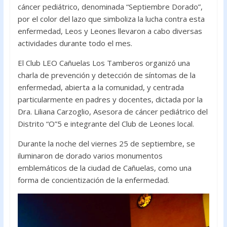
e
itt
at
cáncer pediátrico, denominada “Septiembre Dorado”,
b
er
s
por el color del lazo que simboliza la lucha contra esta
o
A
enfermedad, Leos y Leones llevaron a cabo diversas
actividades durante todo el mes.
o
p
k
p
El Club LEO Cañuelas Los Tamberos organizó una
charla de prevención y detección de síntomas de la
enfermedad, abierta a la comunidad, y centrada
particularmente en padres y docentes, dictada por la
Dra. Liliana Carzoglio, Asesora de cáncer pediátrico del
Distrito “O”5 e integrante del Club de Leones local.
Durante la noche del viernes 25 de septiembre, se
iluminaron de dorado varios monumentos
emblemáticos de la ciudad de Cañuelas, como una
forma de concientización de la enfermedad.