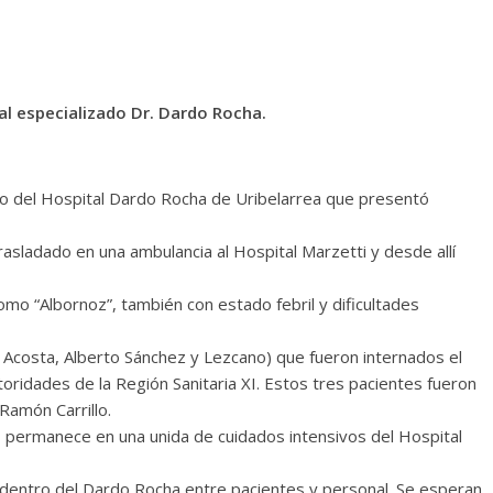
al especializado Dr. Dardo Rocha.
erno del Hospital Dardo Rocha de Uribelarrea que presentó
trasladado en una ambulancia al Hospital Marzetti y desde allí
omo “Albornoz”, también con estado febril y dificultades
 Acosta, Alberto Sánchez y Lezcano) que fueron internados el
utoridades de la Región Sanitaria XI. Estos tres pacientes fueron
Ramón Carrillo.
s, permanece en una unida de cuidados intensivos del Hospital
s dentro del Dardo Rocha entre pacientes y personal. Se esperan