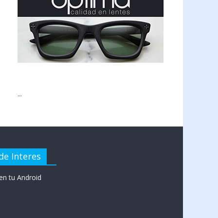
...
de Interes
en tu Android