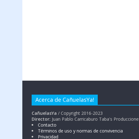
Acerca de CañuelasYa!
CañuelasYa
/ Copyright 2016-2023
Director:
Juan Pablo Carricaburo Taba's Produccione
Contacto
Términos de uso y normas de convivencia
Privacidad