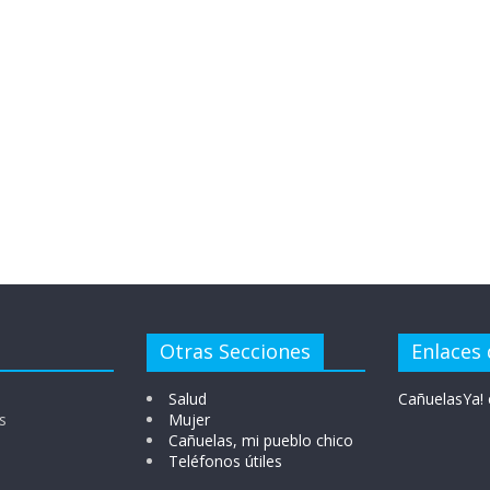
Otras Secciones
Enlaces 
Salud
CañuelasYa! 
s
Mujer
Cañuelas, mi pueblo chico
Teléfonos útiles