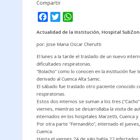
Compartir
F
T
W
ac
w
h
Actualidad de la Institución, Hospital SubZon
e
itt
at
b
er
s
por: Jose Maria Oscar Cherutti
o
A
El lunes a la tarde el traslado de un nuevo int
o
p
dificultades respiratorias.
“Bolacho” como lo conocen en la institución fue 
k
p
derivado al Cuenca Alta Samic.
El sábado fue traslado otro paciente conocido c
respiratorias.
Estos dos internos se suman a los tres (“Cacho”
viernes, mientras se desarrollaba la visita de a
internados en los hospitales Marzetti, Cuenca y 
Por otra parte “Fernandito”, internado el jueve
Cuenca.
Hasta el viernes 24 de julio había 22 infectado