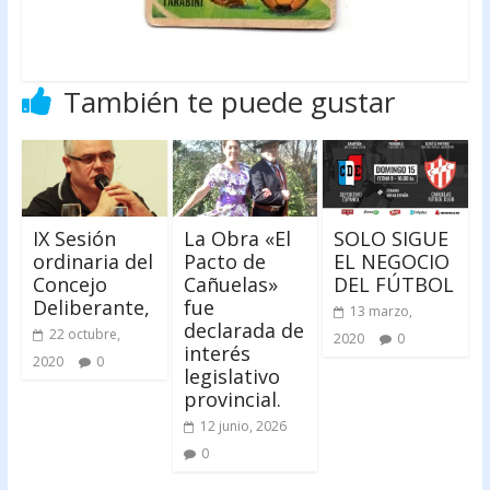
También te puede gustar
IX Sesión
La Obra «El
SOLO SIGUE
ordinaria del
Pacto de
EL NEGOCIO
Concejo
Cañuelas»
DEL FÚTBOL
Deliberante,
fue
13 marzo,
declarada de
22 octubre,
2020
0
interés
2020
0
legislativo
provincial.
12 junio, 2026
0