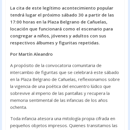
ac
w
h
La cita de este legítimo acontecimiento popular
e
itt
at
tendrá lugar el próximo sábado 30 a partir de las
b
er
s
17:00 horas en la Plaza Belgrano de Cañuelas,
o
A
locación que funcionará como el escenario para
congregar a niños, jóvenes y adultos con sus
o
p
respectivos álbumes y figuritas repetidas.
k
p
Por Martín Aleandro
A propósito de la convocatoria comunitaria de
intercambio de figuritas que se celebrará este sábado
en la Plaza Belgrano de Cañuelas, reflexionamos sobre
la vigencia de una poética del encuentro lúdico que
sobrevive al imperio de las pantallas y recupera la
memoria sentimental de las infancias de los años
ochenta.
Toda infancia atesora una mitología propia cifrada en
pequeños objetos impresos. Quienes transitamos las