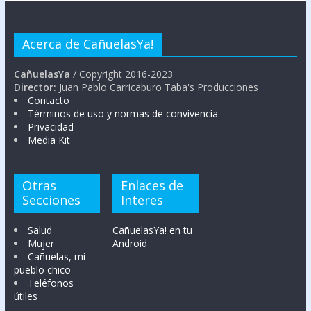
Acerca de CañuelasYa!
CañuelasYa
/ Copyright 2016-2023
Director:
Juan Pablo Carricaburo Taba's Producciones
Contacto
Términos de uso y normas de convivencia
Privacidad
Media Kit
Otras
Enlaces de
Secciones
Interes
Salud
CañuelasYa! en tu
Mujer
Android
Cañuelas, mi
pueblo chico
Teléfonos
útiles