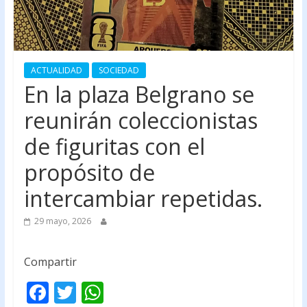
ACTUALIDAD
SOCIEDAD
En la plaza Belgrano se
reunirán coleccionistas
de figuritas con el
propósito de
intercambiar repetidas.
29 mayo, 2026
Compartir
F
T
W