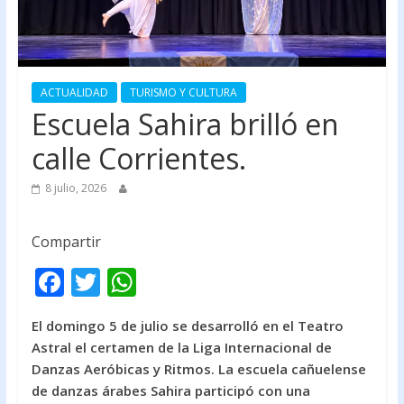
ACTUALIDAD
TURISMO Y CULTURA
Escuela Sahira brilló en
calle Corrientes.
8 julio, 2026
Compartir
F
T
W
ac
w
h
El domingo 5 de julio se desarrolló en el Teatro
e
itt
at
Astral el certamen de la Liga Internacional de
b
er
s
Danzas Aeróbicas y Ritmos. La escuela cañuelense
o
A
de danzas árabes Sahira participó con una