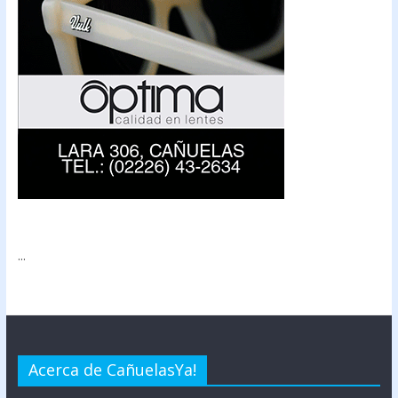
...
Acerca de CañuelasYa!