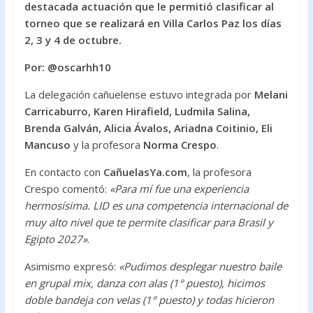
destacada actuación que le permitió clasificar al
o
p
torneo que se realizará en Villa Carlos Paz los días
k
p
2, 3 y 4 de octubre.
Por: @oscarhh10
La delegación cañuelense estuvo integrada por
Melani
Carricaburro, Karen Hirafield, Ludmila Salina,
Brenda Galván, Alicia Ávalos, Ariadna Coitinio, Eli
Mancuso
y la profesora
Norma Crespo
.
En contacto con
CañuelasYa.com
, la profesora
Crespo comentó:
«Para mí fue una experiencia
hermosísima. LID es una competencia internacional de
muy alto nivel que te permite clasificar para Brasil y
Egipto 2027»
.
Asimismo expresó:
«Pudimos desplegar nuestro baile
en grupal mix, danza con alas (1° puesto), hicimos
doble bandeja con velas (1° puesto) y todas hicieron