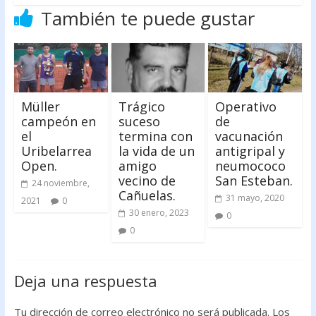
También te puede gustar
Müller
Trágico
Operativo
campeón en
suceso
de
el
termina con
vacunación
Uribelarrea
la vida de un
antigripal y
Open.
amigo
neumococo
vecino de
San Esteban.
24 noviembre,
Cañuelas.
31 mayo, 2020
2021
0
30 enero, 2023
0
0
Deja una respuesta
Tu dirección de correo electrónico no será publicada.
Los