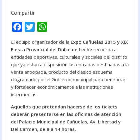
Compartir
F
T
W
ac
w
h
El equipo organizador de la
Expo Cañuelas 2015 y XIX
e
itt
at
Fiesta Provincial del Dulce de Leche
recuerda a
b
er
s
entidades deportivas, culturales y sociales del distrito
o
A
que ya están a disposición las entradas destinadas a la
venta anticipada, producto del clásico esquema
o
p
diagramado por el Gobierno municipal para beneficiar
k
p
y fortalecer económicamente a las instituciones
intermedias.
Aquellos que pretendan hacerse de los tickets
deberán presentarse en las oficinas de atención
del Palacio Municipal de Cañuelas, Av. Libertad y
Del Carmen, de 8 a 14 horas.