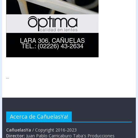
...
Acerca de CañuelasYa!
CañuelasYa
/ Copyright 2016-2023
Director:
Juan Pablo Carricaburo Taba's Producciones