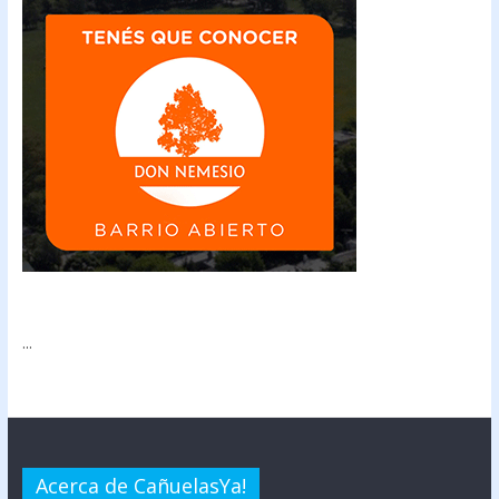
...
Acerca de CañuelasYa!