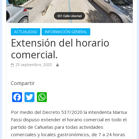
ACTUALIDAD
INFORMACIÓN GENERAL
Extensión del horario
comercial.
25 septiembre, 2020
Compartir
F
T
W
ac
w
h
Por medio del Decreto 537/2020 la intendenta Marisa
e
itt
at
Fassi dispuso extender el horario comercial en todo el
b
er
s
partido de Cañuelas para todas actividades
o
A
comerciales y locales gastronómicos, de 7 a 24 horas