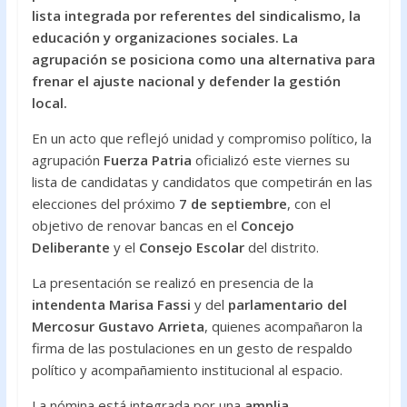
o
A
lista integrada por referentes del sindicalismo, la
educación y organizaciones sociales. La
o
p
agrupación se posiciona como una alternativa para
k
p
frenar el ajuste nacional y defender la gestión
local.
En un acto que reflejó unidad y compromiso político, la
agrupación
Fuerza Patria
oficializó este viernes su
lista de candidatas y candidatos que competirán en las
elecciones del próximo
7 de septiembre
, con el
objetivo de renovar bancas en el
Concejo
Deliberante
y el
Consejo Escolar
del distrito.
La presentación se realizó en presencia de la
intendenta Marisa Fassi
y del
parlamentario del
Mercosur Gustavo Arrieta
, quienes acompañaron la
firma de las postulaciones en un gesto de respaldo
político y acompañamiento institucional al espacio.
La nómina está integrada por una
amplia