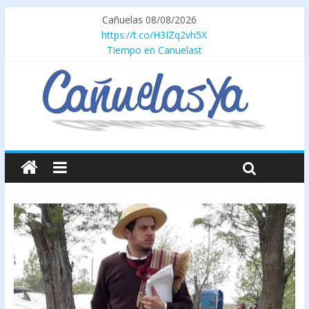
Cañuelas 08/08/2026
https://t.co/H3IZq2vh5X
Tiempo en Canuelast