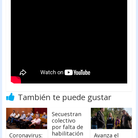
e
itt
at
b
er
s
o
A
o
p
k
p
También te puede gustar
Secuestran
colectivo
por falta de
habilitación
Coronavirus:
Avanza el