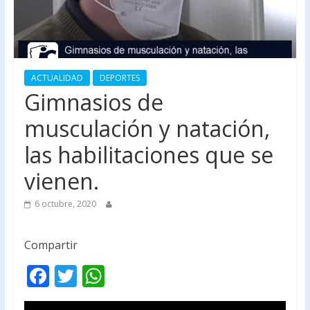
ACTUALIDAD
DEPORTES
Gimnasios de
musculación y natación,
las habilitaciones que se
vienen.
6 octubre, 2020
Compartir
F
T
W
ac
w
h