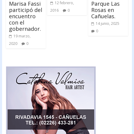
Marisa Fassi
Parque Las
12 febrero,
participó del
Rosas en
2016
0
encuentro
Cañuelas.
con el
14 junio, 2025
gobernador.
0
19 marzo,
2020
0