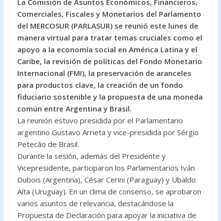
La Comisión de Asuntos Económicos, Financieros,
e
itt
at
Comerciales, Fiscales y Monetarios del Parlamento
b
er
s
del MERCOSUR (PARLASUR) se reunió este lunes de
o
A
manera virtual para tratar temas cruciales como el
apoyo a la economía social en América Latina y el
o
p
Caribe, la revisión de políticas del Fondo Monetario
k
p
Internacional (FMI), la preservación de aranceles
para productos clave, la creación de un fondo
fiduciario sostenible y la propuesta de una moneda
común entre Argentina y Brasil.
La reunión estuvo presidida por el Parlamentario
argentino Gustavo Arrieta y vice-presidida por Sérgio
Petecão de Brasil.
Durante la sesión, además del Presidente y
Vicepresidente, participaron los Parlamentarios Iván
Dubois (Argentina), César Cerini (Paraguay) y Ubaldo
Aíta (Uruguay). En un clima de consenso, se aprobaron
varios asuntos de relevancia, destacándose la
Propuesta de Declaración para apoyar la iniciativa de