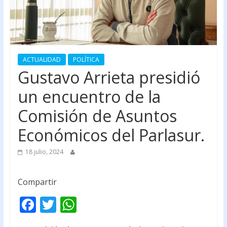
ACTUALIDAD
POLÍTICA
Gustavo Arrieta presidió
un encuentro de la
Comisión de Asuntos
Económicos del Parlasur.
18 julio, 2024
Compartir
F
T
W
ac
w
h