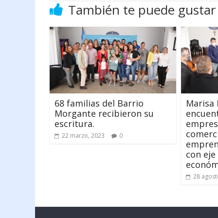
También te puede gustar
68 familias del Barrio
Marisa 
Morgante recibieron su
encuen
escritura.
empresa
comerci
22 marzo, 2023
0
emprend
con eje
económ
28 agost