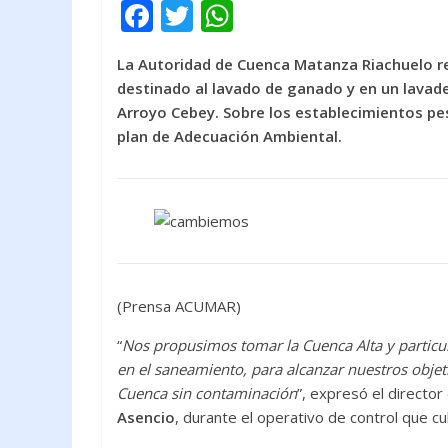
F
T
W
ac
w
h
La Autoridad de Cuenca Matanza Riachuelo re
e
itt
at
destinado al lavado de ganado y en un lavade
b
er
s
Arroyo Cebey. Sobre los establecimientos p
o
A
plan de Adecuación Ambiental.
o
p
k
p
(Prensa ACUMAR)
“
Nos propusimos tomar la Cuenca Alta y particu
en el saneamiento, para alcanzar nuestros obje
Cuenca sin contaminación
”, expresó el director
Asencio
, durante el operativo de control que c