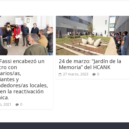
Fassi encabezó un
24 de marzo: “Jardín de la
tro con
Memoria” del HCANK
rios/as,
27 marzo, 2023
0
antes y
edores/as locales,
 en la reactivación
ica.
o, 2021
0