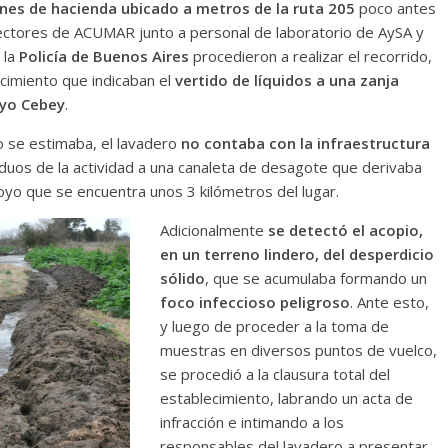
es de hacienda ubicado a metros de la ruta 205
poco antes
nspectores de ACUMAR junto a personal de laboratorio de AySA y
 la
Policía de Buenos Aires
procedieron a realizar el recorrido,
ecimiento que indicaban el
vertido de líquidos a una zanja
oyo Cebey
.
 se estimaba, el lavadero
no contaba con la infraestructura
iduos de la actividad a una canaleta de desagote que derivaba
oyo que se encuentra unos 3 kilómetros del lugar.
Adicionalmente
se detectó el acopio,
en un terreno lindero, del desperdicio
sólido
, que se acumulaba formando un
foco infeccioso peligroso
. Ante esto,
y luego de proceder a la toma de
muestras en diversos puntos de vuelco,
se procedió a la clausura total del
establecimiento, labrando un acta de
infracción e intimando a los
responsables del lavadero a presentar