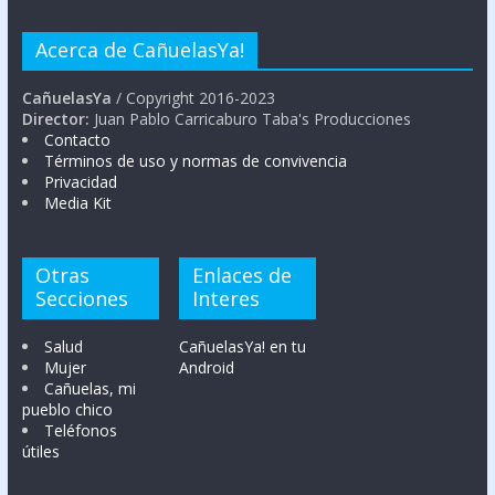
Acerca de CañuelasYa!
CañuelasYa
/ Copyright 2016-2023
Director:
Juan Pablo Carricaburo Taba's Producciones
Contacto
Términos de uso y normas de convivencia
Privacidad
Media Kit
Otras
Enlaces de
Secciones
Interes
Salud
CañuelasYa! en tu
Mujer
Android
Cañuelas, mi
pueblo chico
Teléfonos
útiles