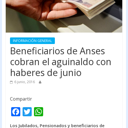
INFORMACIÓN GENERAL
Beneficiarios de Anses
cobran el aguinaldo con
haberes de junio
6 junio, 2016
Compartir
F
T
W
ac
w
h
Los Jubilados, Pensionados y beneficiarios de