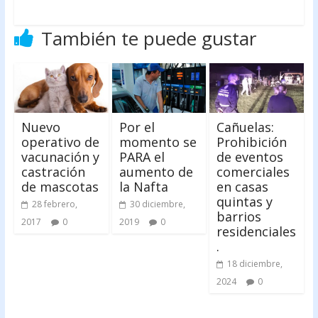
También te puede gustar
Nuevo
Por el
Cañuelas:
operativo de
momento se
Prohibición
vacunación y
PARA el
de eventos
castración
aumento de
comerciales
de mascotas
la Nafta
en casas
quintas y
28 febrero,
30 diciembre,
barrios
2017
0
2019
0
residenciales
.
18 diciembre,
2024
0