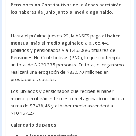
e
itt
at
Pensiones no Contributivas de la Anses percibirán
b
er
s
los haberes de junio junto al medio aguinaldo.
o
A
o
p
Hasta el próximo jueves 29, la ANSES paga
el haber
k
p
mensual más el medio aguinaldo
a 6.765.449
jubilados y pensionados y a 1.463.886 titulares de
Pensiones No Contributivas (PNC), lo que contempla
un total de 8.229.335 personas. En total, el organismo
realizará una erogación de $83.070 millones en
prestaciones sociales.
Los jubilados y pensionados que reciben el haber
mínimo percibirán este mes con el aguinaldo incluido la
suma de $7438,46 y el haber medio ascenderá a
$10.157,27.
Calendario de pagos