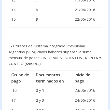
13
7
17/06/2016
14
8
21/06/2016
15
9
22/06/2016
3-Titulares del Sistema integrado Previsional
Argentino (SIPA) cuyos haberes
superen
la suma
mensual de pesos
CINCO MIL SEISCIENTOS TREINTA Y
CUATRO ($5634.-)
Grupo de
Documentos
Inicio de
pago
terminados en
pago
16
0 y 1
23/06/2016
17
2 y 3
24/06/2016
18
4 y 5
27/06/2016