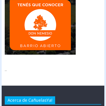
...
Acerca de CañuelasYa!