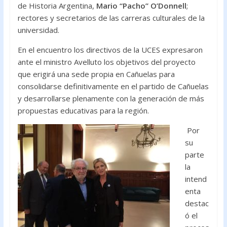
de Historia Argentina,
Mario “Pacho” O’Donnell
;
rectores y secretarios de las carreras culturales de la
universidad.
En el encuentro los directivos de la UCES expresaron
ante el ministro Avelluto los objetivos del proyecto
que erigirá una sede propia en Cañuelas para
consolidarse definitivamente en el partido de Cañuelas
y desarrollarse plenamente con la generación de más
propuestas educativas para la región.
Por
su
parte
la
intend
enta
destac
ó el