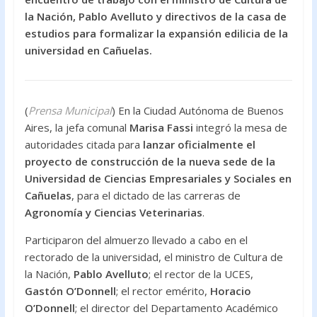
o
A
la Nación, Pablo Avelluto y directivos de la casa de
estudios para formalizar la expansión edilicia de la
o
p
universidad en Cañuelas.
k
p
(
Prensa Municipal
) En la Ciudad Autónoma de Buenos
Aires, la jefa comunal
Marisa Fassi
integró la mesa de
autoridades citada para
lanzar oficialmente el
proyecto de construcción de la nueva sede de la
Universidad de Ciencias Empresariales y Sociales en
Cañuelas
, para el dictado de las carreras de
Agronomía y Ciencias Veterinarias
.
Participaron del almuerzo llevado a cabo en el
rectorado de la universidad, el ministro de Cultura de
la Nación,
Pablo Avelluto
; el rector de la UCES,
Gastón O’Donnell
; el rector emérito,
Horacio
O’Donnell
; el director del Departamento Académico