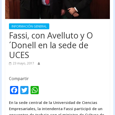
INFORMACIÓN GENERAL
Fassi, con Avelluto y O
´Donell en la sede de
UCES
23 mayo, 2017
Compartir
F
T
W
ac
w
h
En la sede central de la Universidad de Ciencias
e
itt
at
Empresariales, la intendenta Fassi participó de un
b
er
s
encuentro de trabajo con el ministro de Cultura de