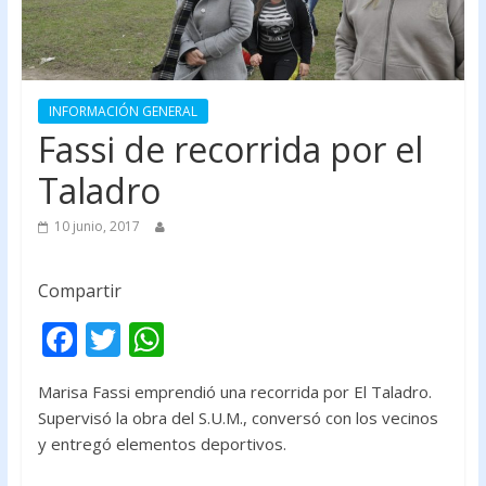
INFORMACIÓN GENERAL
Fassi de recorrida por el
Taladro
10 junio, 2017
Compartir
F
T
W
ac
w
h
Marisa Fassi emprendió una recorrida por El Taladro.
e
itt
at
Supervisó la obra del S.U.M., conversó con los vecinos
b
er
s
y entregó elementos deportivos.
o
A