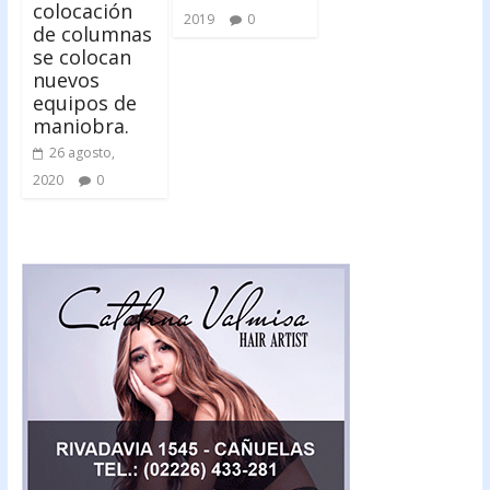
colocación
2019
0
de columnas
se colocan
nuevos
equipos de
maniobra.
26 agosto,
2020
0