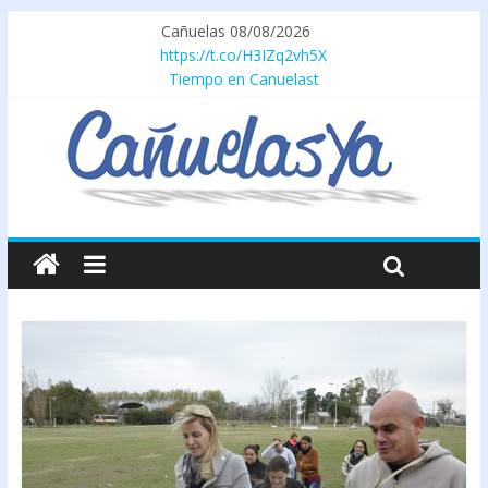
Cañuelas 08/08/2026
https://t.co/H3IZq2vh5X
Tiempo en Canuelast