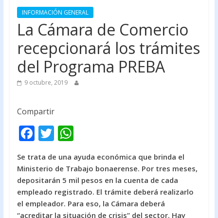
INFORMACIÓN GENERAL
La Cámara de Comercio
recepcionará los trámites
del Programa PREBA
9 octubre, 2019
Compartir
F
T
W
ac
w
h
Se trata de una ayuda económica que brinda el
e
itt
at
Ministerio de Trabajo bonaerense. Por tres meses,
b
er
s
depositarán 5 mil pesos en la cuenta de cada
o
A
empleado registrado. El trámite deberá realizarlo
el empleador. Para eso, la Cámara deberá
o
p
“acreditar la situación de crisis” del sector. Hay