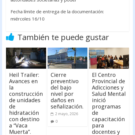
Fecha límite de entrega de la documentación:
miércoles 16/10
También te puede gustar
Heil Trailer:
Cierre
El Centro
Avances en
preventivo
Provincial de
la
del bajo
Adicciones y
construcción
nivel por
Salud Mental
de unidades
daños en
inició
de
señalización.
programas
hidratación
de
2 mayo, 2026
con destino
capacitación
0
a “Vaca
para
Muerta”.
docentes y