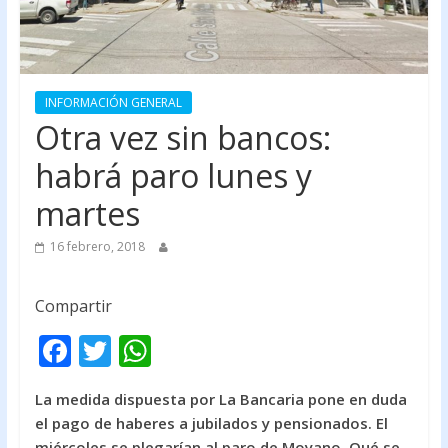
INFORMACIÓN GENERAL
Otra vez sin bancos:
habrá paro lunes y
martes
16 febrero, 2018
Compartir
F
T
W
ac
w
h
La medida dispuesta por La Bancaria pone en duda
e
itt
at
el pago de haberes a jubilados y pensionados. El
b
er
s
miércoles se plegarían al paro de Moyano. Qué se