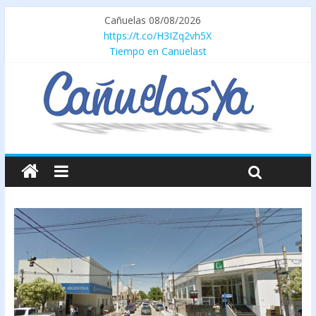
Cañuelas 08/08/2026
https://t.co/H3IZq2vh5X
Tiempo en Canuelast