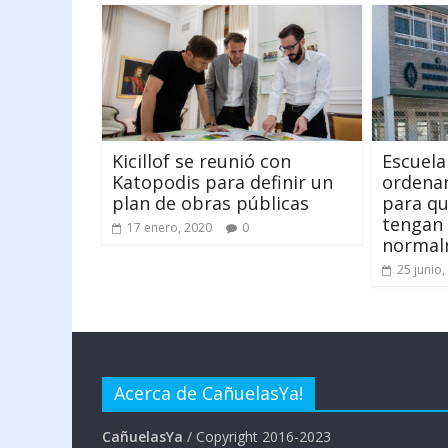
Kicillof se reunió con
Escuela
Katopodis para definir un
ordenan
plan de obras públicas
para qu
tengan 
17 enero, 2020
0
normal
25 junio,
Acerca de CañuelasYa!
CañuelasYa
/ Copyright 2016-2023