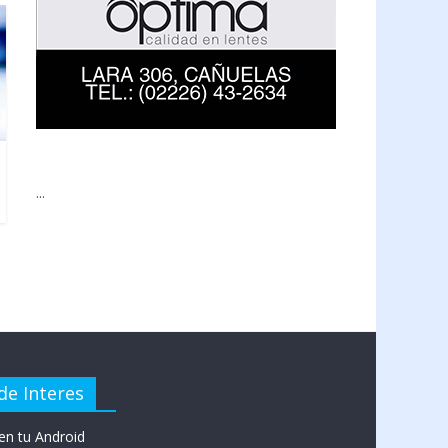
...
de Interes
en tu Android