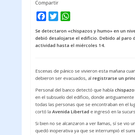
Compartir
F
T
W
ac
w
h
Se detectaron «chispazos y humo» en un nivel
e
itt
at
debió desalojarse el edificio. Debido al paro 
b
er
s
actividad hasta el miércoles 14.
o
A
o
p
k
p
Escenas de pánico se vivieron esta mañana cuan
debieron ser evacuados, al
registrarse un prin
Personal del banco detectó que había
chispazos
en el subsuelo del edificio, donde antiguamente f
todas las personas que se encontraban en el lug
cortó la
Avenida Libertad
e ingresó en la sucurs
Si bien no se alcanzaron a ver llamas, sí se vi
quedó inoperativa ya que se interrumpió el sumin