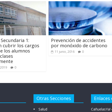
 Secundaria 1:
Prevención de accidentes
 cubrir los cargos
por monóxido de carbono
e los alumnos
11 junio, 2016
0
clases
mente
 2019
0
Otras Secciones
Enlaces 
Salud
CañuelasYa! 