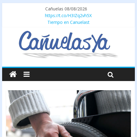
Cañuelas 08/08/2026
https://t.co/H3IZq2vh5X
Tiempo en Canuelast