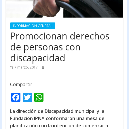
INFORMACIÓN GENERAL
Promocionan derechos
de personas con
discapacidad
7 marzo, 2017
Compartir
F
T
W
ac
w
h
La dirección de Discapacidad municipal y la
e
itt
at
Fundación IPNA conformaron una mesa de
b
er
s
planificación con la intención de comenzar a