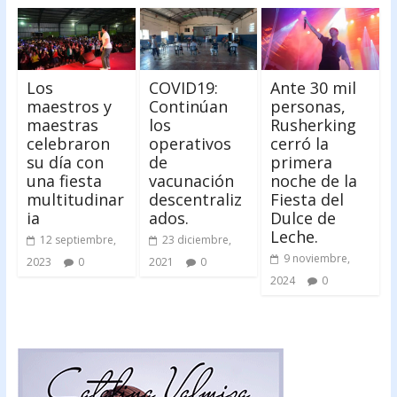
Los
COVID19:
Ante 30 mil
maestros y
Continúan
personas,
maestras
los
Rusherking
celebraron
operativos
cerró la
su día con
de
primera
una fiesta
vacunación
noche de la
multitudinar
descentraliz
Fiesta del
ia
ados.
Dulce de
Leche.
12 septiembre,
23 diciembre,
9 noviembre,
2023
0
2021
0
2024
0