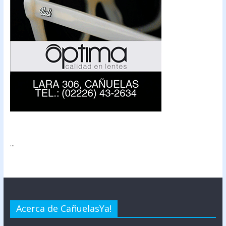
...
Acerca de CañuelasYa!