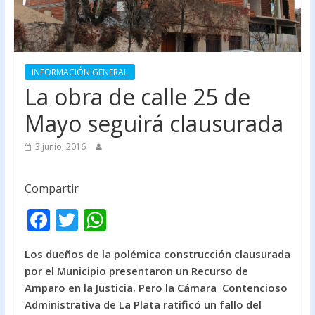
INFORMACIÓN GENERAL
La obra de calle 25 de
Mayo seguirá clausurada
3 junio, 2016
Compartir
F
T
W
ac
w
h
Los dueños de la polémica construcción clausurada
e
itt
at
por el Municipio presentaron un Recurso de
b
er
s
Amparo en la Justicia. Pero l
a Cámara Contencioso
o
A
Administrativa de La Plata ratificó un fallo del