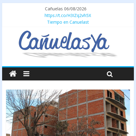
Cañuelas 06/08/2026
https://t.co/H3IZq2vh5X
Tiempo en Canuelast