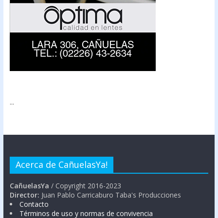
...
Acerca de CañuelasYa!
CañuelasYa
/ Copyright 2016-2023
Director:
Juan Pablo Carricaburo Taba's Producciones
Contacto
Términos de uso y normas de convivencia