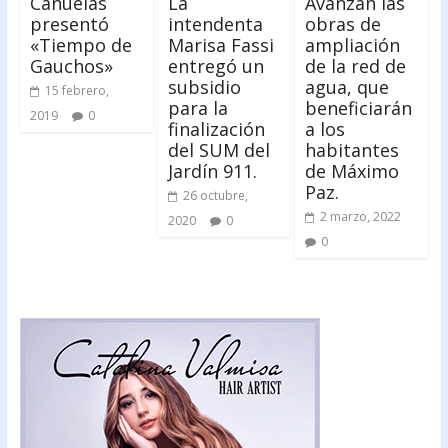
Cañuelas
La
Avanzan las
presentó
intendenta
obras de
«Tiempo de
Marisa Fassi
ampliación
Gauchos»
entregó un
de la red de
subsidio
agua, que
15 febrero,
para la
beneficiarán
2019
0
finalización
a los
del SUM del
habitantes
Jardín 911.
de Máximo
Paz.
26 octubre,
2 marzo, 2022
2020
0
0